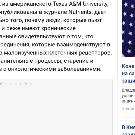
из американского Texas A&M University,
публикованы в журнале Nutrients, дает
ьно того, почему люди, которые пьют
 и реже имеют хронические
анные свидетельствуют о том, что
оединения, которые взаимодействуют в
з малоизученных клеточных рецепторов,
палительные процессы, старение и
Коне
 с онкологическими заболеваниями.
на с
защи
Инте
Владим
украи
виден
партне
8.08.20
В Ки
атак