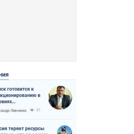
ения
ск готовится к
кционированию в
овиях
штабного
51
сандр Левченко
нного кризиса
сия теряет ресурсы