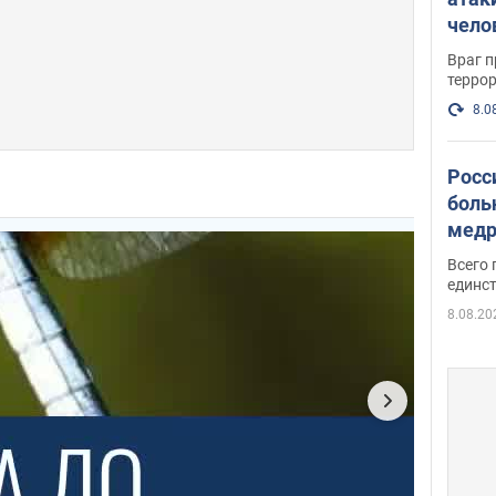
чело
Враг 
терро
8.0
Росс
боль
медр
Всего 
единст
8.08.20