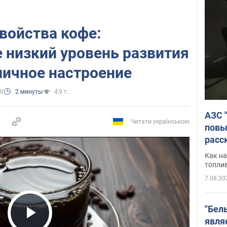
войства кофе:
е низкий уровень развития
личное настроение
30
2 минуты
4,9 т.
АЗС 
Читати українською
повы
расс
Как на
топли
7.08.20
"Бел
явля