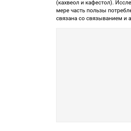
(кахвеол и кафестол). Иссл
мере часть пользы потребл
связана со связыванием и а