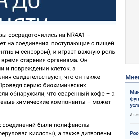
ры сосредоточились на NR4A1 –
ует на соединения, поступающие с пищей
ентным сенсором), и играет важную роль
 время старения организма. Он
и и повреждении клеток, а
ния свидетельствуют, что он также
Мн
. Проведя серию биохимических
Мин
ели обнаружили, что сваренный кофе – а
фун
чевые химические компоненты – может
усл
мас
Алек
вое
х соединений были полифенолы
феруловая кислоты), а также дитерпены
Рос