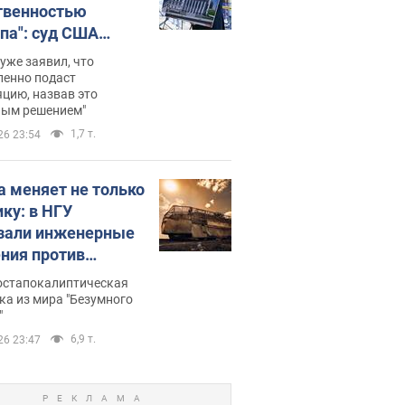
твенностью
па": суд США
становил
уже заявил, что
ительство
ленно подаст
цию, назвав это
ного зала
ным решением"
мостью 400 млн
1,7 т.
26 23:54
аров
а меняет не только
ику: в НГУ
зали инженерные
ния против
ийских FPV-
постапокалиптическая
ов. Фото
ка из мира "Безумного
"
6,9 т.
26 23:47