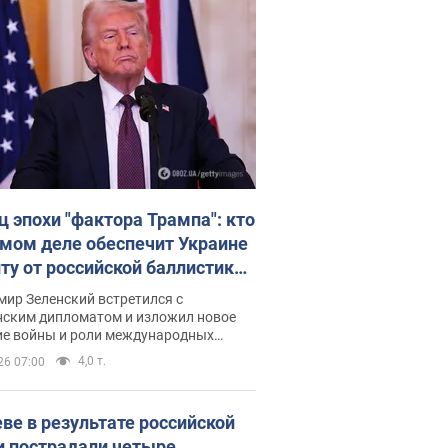
ц эпохи "фактора Трампа": кто
амом деле обеспечит Украине
ту от российской баллистики.
рвью с Безсмертным
ир Зеленский встретился с
нским дипломатом и изложил новое
ие войны и роли международных
ров в борьбе с Россией
4,0 т.
26 07:00
еве в результате российской
и пострадали четыре