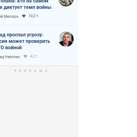
 плана: кто на самом
е диктует темп войны
10,2 т.
ей Мисюра
ад проспал угрозу:
сия может проверить
О войной
4,2 т.
ид Невзлин