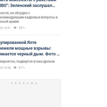
ПВО": Зеленский заслушал
ад Драпатого и объявил о
ности, он обсудил с
х мерах
окомандующим кадровые вопросы в
нской армии
3,8 т.
26 14:51
купированной Ялте
ремели мощные взрывы:
имается черный дым. Фото и
о
 вероятно, подвергся атаке дронов
6,7 т.
26 13:26