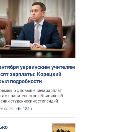
сентября украинским учителям
сят зарплаты: Корецкий
рыл подробности
ременно с повышением зарплат
огам правительство объявило об
ении студенческих стипендий
12,1 т.
26 00:29
ько