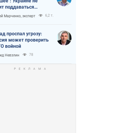
шее": Украине не
ит поддаваться
аянию из-за
6,2 т.
ей Марченко, эксперт
етного террора
ад проспал угрозу:
сия может проверить
О войной
78
ид Невзлин