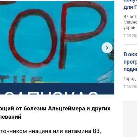
для 
докл
В част
новы
главн
украи
7.08.20
В ок
прог
подн
виде
Город,
7.08.20
щий от болезни Альцгеймера и других
леваний
сточником ниацина или витамина B3,