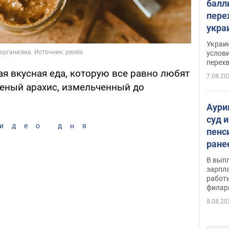
балл
пере
укра
июле
Украи
назв
услови
перех
я вкусная еда, которую все равно любят
7.08.20
реный арахис, измельченный до
Аури
суд 
идео дня
пенс
ране
скол
В вып
певи
зарпла
работ
филар
8.08.20