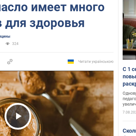
масло имеет много
 для здоровья
ицины
324
Читати українською
С 1 
повы
раск
Однов
педаг
увелич
7.08.20
Play Video
Скол