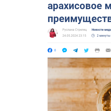
арахисовое 
преимуществ
Руслана Стрелец
Новости мед
24.05.2024 23:15
2 минуты
0