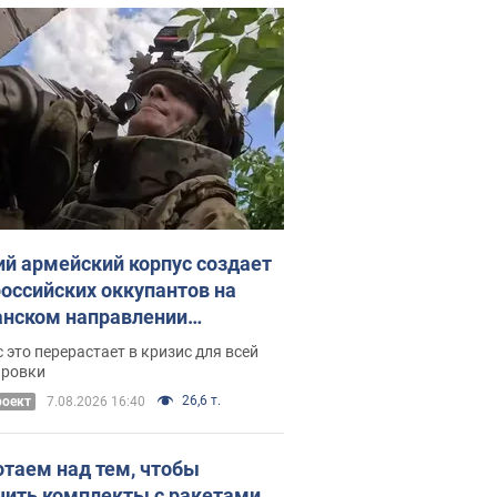
ий армейский корпус создает
российских оккупантов на
нском направлении
ический дискомфорт: как это
 это перерастает в кризис для всей
ось
ировки
26,6 т.
роект
7.08.2026 16:40
отаем над тем, чтобы
чить комплекты с ракетами