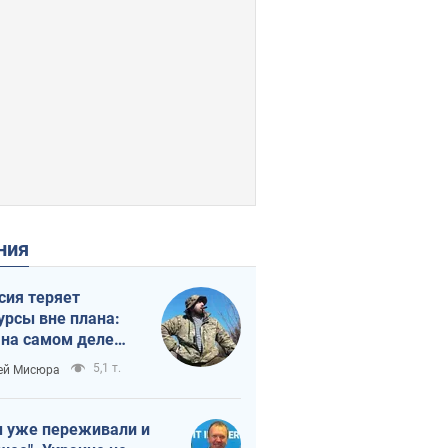
ения
сия теряет
урсы вне плана:
 на самом деле
тует темп войны
5,1 т.
ей Мисюра
 уже переживали и