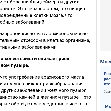
 от болезни Альцгеймера и других
ойств. Это связано с тем, что ниацин
поврежденные клетки мозга, что
добных заболеваний.
кумаровой кислоты в арахисовом масле
тельным стрессом в клетках организма,
ативными заболеваниями.
о холестерина и снижает риск
Мн
чном пузыре.
Рос
что употребление арахисового масла
рес
начительно снижает риск образования
кто
дик
 других заболеваний желчного пузыря.
Серг
ьшинство камней в желчном пузыре – это
орые образуются вследствие высокого
"Мы
.