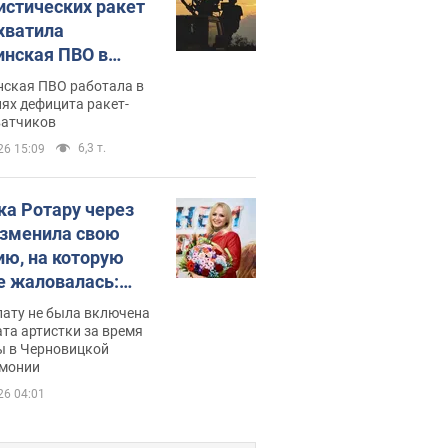
истических ракет
хватила
инская ПВО в
: в Минобороны
нская ПВО работала в
али цифру
ях дефицита ракет-
ватчиков
6,3 т.
26 15:09
ка Ротару через
изменила свою
ию, на которую
е жаловалась:
ько получала
лату не была включена
ца
та артистки за время
ы в Черновицкой
монии
26 04:01