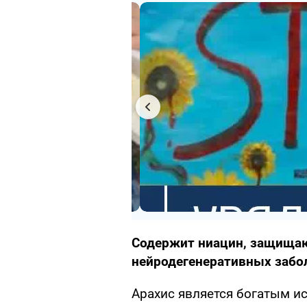
Содержит ниацин, защищаю
нейродегенеративных забо
Арахис является богатым и