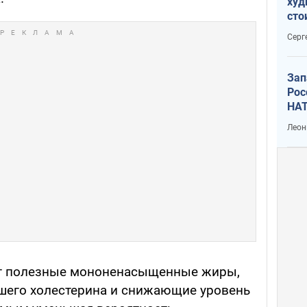
худ
сто
отч
Серг
рак
Зап
Рос
НАТ
Леон
т полезные мононенасыщенные жиры,
его холестерина и снижающие уровень