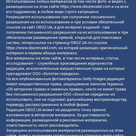
Использование любых материалов (в том числе фото- и видео-),
размещенных на этом сайте
https://www.obozrevatel.com
и на всех
его поддоменах, в любом виде строго запрещено.
Разрешается использование при получении письменного
разрешения на их использование и при условии обязательной
ссылки на сайт OBOZ.UA, а для интернет-изданий - при
получении письменного разрешения на их использование и при
обязательном размещении прямой, открытой для поисковых
систем, гиперссылки на страницу OBOZ.UA по ссылке
https://www.obozrevatel.com
, на которой размещен оригинальный
материал в первом абзаце материала.
Все материалы на этом сайте, в том числе интервью, статьи,
исследования – служебные произведения журналистов
редакции, исключительные имущественные права на которые
принадлежат ООО «Золотая середина».
На все опубликованные фотоматериалы Getty Images редакция
имеет имущественные права, защищаемые законом Украины
«Об авторских правах и смежных правах», никто не имеет права
без письменного разрешения ООО «Золотая середина» их
использовать, они не подлежат дальнейшему воспроизводству,
переводу, распространению в любой форме.
Редакция OBOZ.UA может не разделять точку зрения,
изложенную в авторском материале. За достоверность
информации, размещенной в рекламных материалах,
ответственность несет рекламодатель.
Запрещено использование материалов размещенных на этом
сайте, даже с указанием гиперссылки на страницу этого сайта,