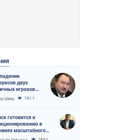
ения
падение
ересов двух
ичных игроков
 тайный план
14,1 т.
ор Швец
мпа и Путина?
ск готовится к
кционированию в
овиях масштабного
нного кризиса
18,6 т.
сандр Левченко