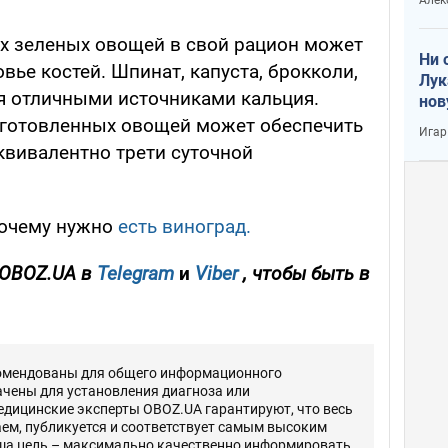
х зеленых овощей в свой рацион может
Ни 
вье костей. Шпинат, капуста, брокколи,
Лук
я отличными источниками кальция.
нов
иготовленных овощей может обеспечить
Игар
эквивалентно трети суточной
почему нужно
есть виноград.
 OBOZ.UA в
Telegram
и
Viber
, чтобы быть в
комендованы для общего информационного
ачены для установления диагноза или
едицинские эксперты OBOZ.UA гарантируют, что весь
ем, публикуется и соответствует самым высоким
ша цель – максимально качественно информировать