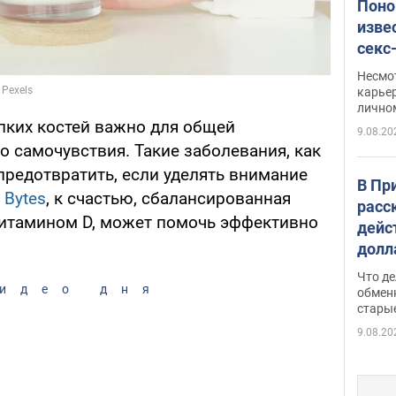
Поно
изве
секс
как 
Несмо
карьер
лично
пких костей важно для общей
9.08.20
 самочувствия. Такие заболевания, как
предотвратить, если уделять внимание
В Пр
 Bytes
, к счастью, сбалансированная
расс
 витамином D, может помочь эффективно
дейс
долл
прин
Что де
обме
идео дня
обмен
стары
таки
9.08.20