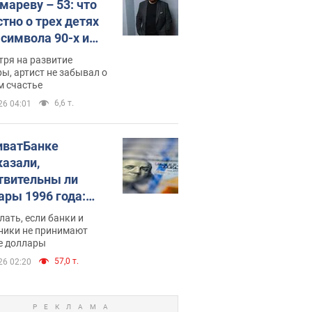
мареву – 53: что
стно о трех детях
-символа 90-х и
они выглядят
тря на развитие
ы, артист не забывал о
м счастье
6,6 т.
26 04:01
иватБанке
казали,
твительны ли
ары 1996 года:
имают ли
лать, если банки и
нники и банки
ники не принимают
е доллары
е купюры
57,0 т.
26 02:20