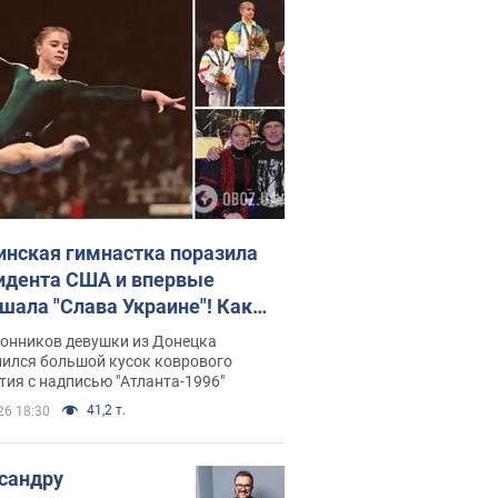
инская гимнастка поразила
идента США и впервые
шала "Слава Украине"! Как
илась судьба Подкопаевой,
лонников девушки из Донецка
рая 30 лет назад завоевала
нился большой кусок коврового
ия с надписью "Атланта-1996"
ото" Олимпиады
41,2 т.
26 18:30
сандру