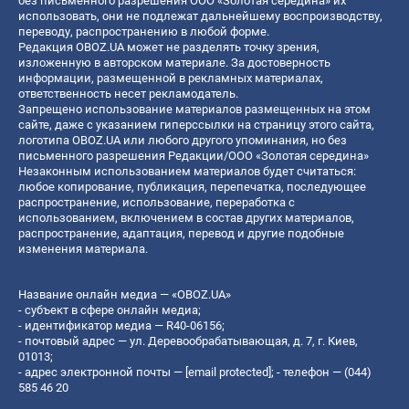
без письменного разрешения ООО «Золотая середина» их
использовать, они не подлежат дальнейшему воспроизводству,
переводу, распространению в любой форме.
Редакция OBOZ.UA может не разделять точку зрения,
изложенную в авторском материале. За достоверность
информации, размещенной в рекламных материалах,
ответственность несет рекламодатель.
Запрещено использование материалов размещенных на этом
сайте, даже с указанием гиперссылки на страницу этого сайта,
логотипа OBOZ.UA или любого другого упоминания, но без
письменного разрешения Редакции/ООО «Золотая середина»
Незаконным использованием материалов будет считаться:
любое копирование, публикация, перепечатка, последующее
распространение, использование, переработка с
использованием, включением в состав других материалов,
распространение, адаптация, перевод и другие подобные
изменения материала.
Название онлайн медиа — «OBOZ.UA»
- субъект в сфере онлайн медиа;
- идентификатор медиа — R40-06156;
- почтовый адрес — ул. Деревообрабатывающая, д. 7, г. Киев,
01013;
- адрес электронной почты —
[email protected]
; - телефон — (044)
585 46 20