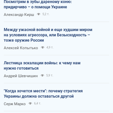
Посмотрим в зубы дареному коню:
придирчиво – о помощи Украине
Александр Кирш
5,2 т.
Между ужасной войной и еще худшим миром
на условиях агрессора, или Безысходность –
тоже оружие России
Алексей Копытько
4,9 т.
Лестница эскалации войны: к чему нам
нужно готовиться
Андрей Шевчишин
5,9 т.
"Когда хочется мести": почему стратегия
Украины должна оставаться другой
Серж Марко
6,4 т.