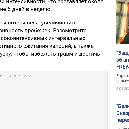
ей интенсивности, что составляет около
ие 5 дней в неделю.
ная потеря веса, увеличивайте
сивность пробежек. Рассмотрите
сокоинтенсивных интервальных
ктивного сжигания калорий, а также
"Защ
узку, чтобы избежать травм и достичь
об а
FREY
подд
Европ
совме
6.08.20
"Бал
Сико
пере
Укра
Глава