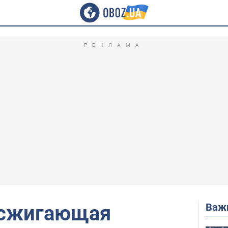
Важ
 сжигающая