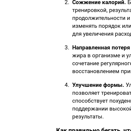
Сожжение калорий.
Б
тренировкой, результ
продолжительности и
изменять порядок или
для увеличения расхо
Направленная потеря
жира в организме и у
сочетание регулярног
восстановлением прив
Улучшение формы.
Ул
позволяет тренироват
способствует похуден
поддержании высокой
результаты.
Как правильно бегать, ч