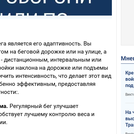
а является его адаптивность. Вы
ом на беговой дорожке или на улице, а
Мн
 - дистанционным, интервальным или
тройки наклона на дорожке или подъемы
Кре
чить интенсивность, что делает этот вид
вой
обенно эффективным, предоставляя
под
тности:.
кри
Викт
лог
ма.
Регулярный бег улучшает
На 
обствует лучшему контролю веса и
выс
ии.
Тра
Викт