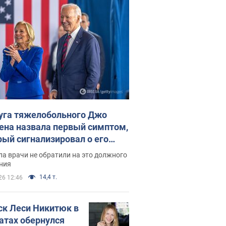
уга тяжелобольного Джо
ена назвала первый симптом,
рый сигнализировал о его
ессивном" раке
а врачи не обратили на это должного
ния
14,4 т.
26 12:46
ск Леси Никитюк в
атах обернулся