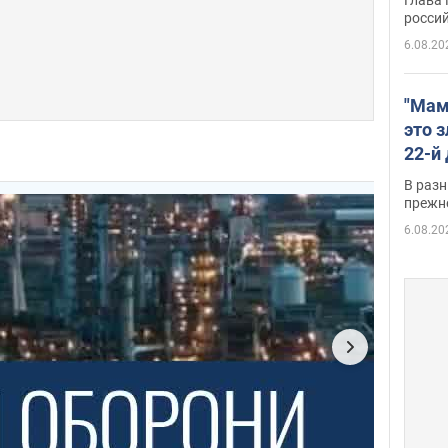
росси
6.08.20
"Мам
это 
22-й
масс
В разн
возв
прежн
виде
6.08.20