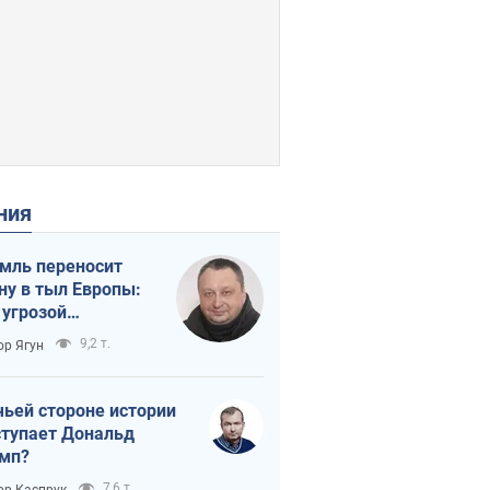
ения
мль переносит
ну в тыл Европы:
 угрозой
тическая
9,2 т.
ор Ягун
истика
чьей стороне истории
тупает Дональд
мп?
7,6 т.
ор Каспрук