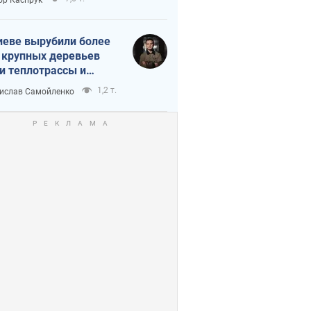
иеве вырубили более
 крупных деревьев
и теплотрассы и
реки Генплану
1,2 т.
ислав Самойленко