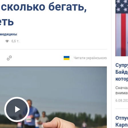
сколько бегать,
еть
 медицины
6,6 т.
Читати українською
Супр
Байд
кото
"агр
Сначал
внима
6.08.20
Play Video
Отпу
Карп