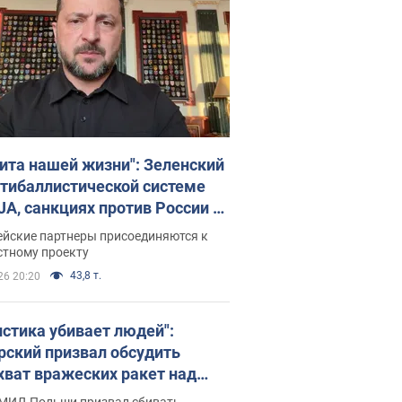
ита нашей жизни": Зеленский
нтибаллистической системе
JA, санкциях против России и
ержке аграриев. Видео
ейские партнеры присоединяются к
стному проекту
43,8 т.
26 20:20
истика убивает людей":
рский призвал обсудить
хват вражеских ракет над
иной
 МИД Польши призвал сбивать