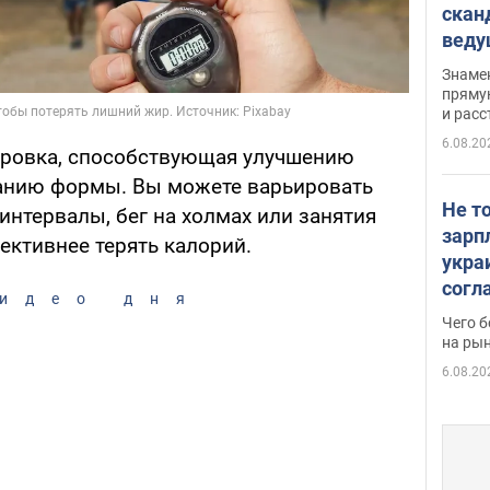
скан
вед
несп
Знаме
захе
пряму
и расс
6.08.20
нировка, способствующая улучшению
анию формы. Вы можете варьировать
Не т
 интервалы, бег на холмах или занятия
зарп
фективнее терять калорий.
укра
согл
идео дня
вака
Чего б
на рын
6.08.20