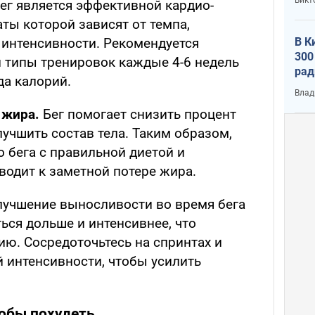
ег является эффективной кардио-
аты которой зависят от темпа,
В К
 интенсивности. Рекомендуется
300
 типы тренировок каждые 4-6 недель
рад
да калорий.
воп
Влад
 жира.
Бег помогает снизить процент
лучшить состав тела. Таким образом,
о бега с правильной диетой и
одит к заметной потере жира.
учшение выносливости во время бега
ься дольше и интенсивнее, что
ию. Сосредоточьтесь на спринтах и
 интенсивности, чтобы усилить
тобы похудеть