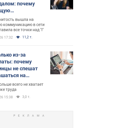
далом: почему
ущую
раведливо
нитость вышла на
йтили
ю коммуникацию в сети
тавила все точки над "i"
11,2 т.
26 17:32
олько из-за
латы: почему
инцы не спешат
ашаться на
нсии
ольше всего не хватает
ке труда
3,0 т.
26 15:38