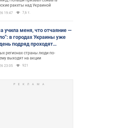
йские ракеты над Украиной
7,6 т.
26 19:47
а учила меня, что отчаяние —
зло": в городах Украины уже
 день подряд проходят
овые митинги за
ых регионах страны люди по-
ращение Федорова. Фото и
ему выходят на акции
о
921
26 23:05