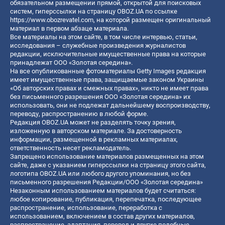
обязательном размещении прямой, открытой для поисковых
систем, гиперссылки на страницу OBOZ.UA по ссылке
https://www.obozrevatel.com
, на которой размещен оригинальный
материал в первом абзаце материала.
Все материалы на этом сайте, в том числе интервью, статьи,
исследования – служебные произведения журналистов
редакции, исключительные имущественные права на которые
принадлежат ООО «Золотая середина».
На все опубликованные фотоматериалы Getty Images редакция
имеет имущественные права, защищаемые законом Украины
«Об авторских правах и смежных правах», никто не имеет права
без письменного разрешения ООО «Золотая середина» их
использовать, они не подлежат дальнейшему воспроизводству,
переводу, распространению в любой форме.
Редакция OBOZ.UA может не разделять точку зрения,
изложенную в авторском материале. За достоверность
информации, размещенной в рекламных материалах,
ответственность несет рекламодатель.
Запрещено использование материалов размещенных на этом
сайте, даже с указанием гиперссылки на страницу этого сайта,
логотипа OBOZ.UA или любого другого упоминания, но без
письменного разрешения Редакции/ООО «Золотая середина»
Незаконным использованием материалов будет считаться:
любое копирование, публикация, перепечатка, последующее
распространение, использование, переработка с
использованием, включением в состав других материалов,
распространение, адаптация, перевод и другие подобные