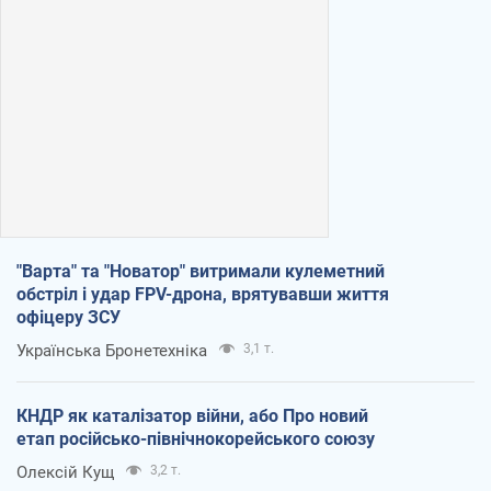
"Варта" та "Новатор" витримали кулеметний
обстріл і удар FPV-дрона, врятувавши життя
офіцеру ЗСУ
Українська Бронетехніка
3,1 т.
КНДР як каталізатор війни, або Про новий
етап російсько-північнокорейського союзу
Олексій Кущ
3,2 т.