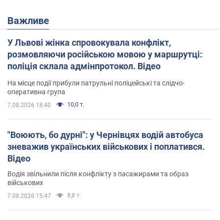
Важливе
У Львові жінка спровокувала конфлікт,
розмовляючи російською мовою у маршрутці:
поліція склала адмінпротокол. Відео
На місце події прибули патрульні поліцейські та слідчо-
оперативна група
10,0 т.
7.08.2026 18:40
"Воюють, бо дурні": у Чернівцях водій автобуса
зневажив українських військових і поплатився.
Відео
Водія звільнили після конфлікту з пасажирами та образ
військових
8,8 т.
7.08.2026 15:47