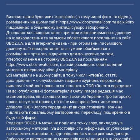
Використання будь-яких матеріалів ( в тому числі фото- та відео-),
розміщених на цьому сайті
https://www.obozrevatel.com
та всіх його
піддоменах, в будь-якому вигляді суворо заборонено.
Дозволяється використання при отриманні письмового дозволу
на їх використання та за умови обов'язкового посилання на сайт
OBOZ.UA, а для інтернет-видань - при отриманні письмового
дозволу на їх використання та за умови обов'язкового
розміщення прямого, відкритого для пошукових систем,
гіперпосилання на сторінку OBOZ.UA за посиланням
https://www.obozrevatel.com
, на якій розміщено оригінальний
матеріал в першому абзаці матеріалу.
Всі матеріали на цьому сайті, в тому числі інтерв’ю, статті,
дослідження – є службовими творами журналістів редакції,
виключні майнові права на які належать ТОВ «Золота середина».
На всі опубліковані фотоматеріали Getty Images редакція має
майнові права, які захищаються законом України «Про авторські
права та суміжні права», ніхто не має права без письмового
дозволу ТОВ «Золота середина» їх використовувати, вони не
підлягають подальшому відтворенню, перекладу, поширенню в
будь-якій формі.
Редакція OBOZ.UA може не поділяти точку зору, викладену в
авторському матеріалі. За достовірність інформації, опублікованої
в рекламних матеріалах, відповідальність несе рекламодавець.
Заборонено використання матеріалів розміщених на цьому сайті,