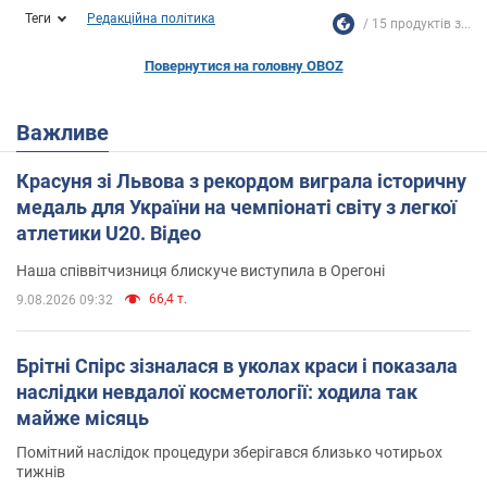
Теги
Редакційна політика
15 продуктів з...
Повернутися на головну OBOZ
Важливе
Красуня зі Львова з рекордом виграла історичну
медаль для України на чемпіонаті світу з легкої
атлетики U20. Відео
Наша співвітчизниця блискуче виступила в Орегоні
66,4 т.
9.08.2026 09:32
Брітні Спірс зізналася в уколах краси і показала
наслідки невдалої косметології: ходила так
майже місяць
Помітний наслідок процедури зберігався близько чотирьох
тижнів