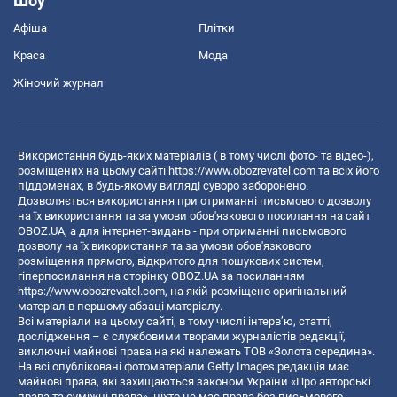
Шоу
Афіша
Плітки
Краса
Мода
Жіночий журнал
Використання будь-яких матеріалів ( в тому числі фото- та відео-),
розміщених на цьому сайті
https://www.obozrevatel.com
та всіх його
піддоменах, в будь-якому вигляді суворо заборонено.
Дозволяється використання при отриманні письмового дозволу
на їх використання та за умови обов'язкового посилання на сайт
OBOZ.UA, а для інтернет-видань - при отриманні письмового
дозволу на їх використання та за умови обов'язкового
розміщення прямого, відкритого для пошукових систем,
гіперпосилання на сторінку OBOZ.UA за посиланням
https://www.obozrevatel.com
, на якій розміщено оригінальний
матеріал в першому абзаці матеріалу.
Всі матеріали на цьому сайті, в тому числі інтерв’ю, статті,
дослідження – є службовими творами журналістів редакції,
виключні майнові права на які належать ТОВ «Золота середина».
На всі опубліковані фотоматеріали Getty Images редакція має
майнові права, які захищаються законом України «Про авторські
права та суміжні права», ніхто не має права без письмового