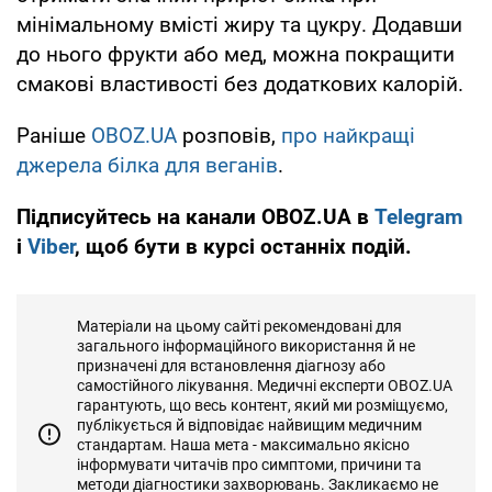
мінімальному вмісті жиру та цукру. Додавши
до нього фрукти або мед, можна покращити
смакові властивості без додаткових калорій.
Раніше
OBOZ.UA
розповів,
про найкращі
джерела білка для веганів
.
Підписуйтесь на канали OBOZ.UA в
Telegram
і
Viber
, щоб бути в курсі останніх подій.
Матеріали на цьому сайті рекомендовані для
загального інформаційного використання й не
призначені для встановлення діагнозу або
самостійного лікування. Медичні експерти OBOZ.UA
гарантують, що весь контент, який ми розміщуємо,
публікується й відповідає найвищим медичним
стандартам. Наша мета - максимально якісно
інформувати читачів про симптоми, причини та
методи діагностики захворювань. Закликаємо не