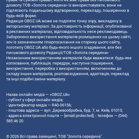
дозволу ТОВ «Золота середина» їх використовувати, вони не
підлягають подальшому відтворенню, перекладу, поширенню в
будь-якій формі.
Редакція OBOZ.UA може не поділяти точку зору, викладену в
авторському матеріалі. За достовірність інформації, опублікованої
в рекламних матеріалах, відповідальність несе рекламодавець.
Заборонено використання матеріалів розміщених на цьому сайті,
хоч із зазначенням гіперпосилання на сторінку цього сайту,
логотипу OBOZ.UA або будь-якого іншого згадування, але без
письмового дозволу Редакції/ТОВ «Золота середина»
Незаконним використанням матеріалів буде вважатися: будь-яке
копiювання, публiкацiя, передрук, наступне поширення,
використання, переробка з використанням, включенням до
складу інших матеріалів, розповсюдження, адаптація, переклад
та інші подібні зміни матеріалу.
Назва онлайн медіа — «OBOZ.UA»
- суб'єкт у сфері онлайн медіа;
- ідентифікатор медіа — R40-06156;
- поштова адреса — вул. Деревообробна, буд. 7, м. Київ, 01013;
- адреса електронної пошти —
[email protected]
; - телефон — (044)
585 46 20
© 2026 Всі права захищені, ТОВ "Золота середина".