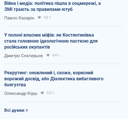
Війна і медіа: політика пішла в соцмережі, а
ЗМІ грають за правилами ютуб
Павло Казарін
3,0 т.
У полоні власних міфів: як Костянтинівка
стала головною ідеологічною пасткою для
російських окупантів
Дмитро Снєгирьов
6,4 т.
Рекрутинг: оновлений і, схоже, корисний
ворожий досвід, або Діалектика вибагливого
боягузтва
Олександр Кірш
5,3 т.
Всі думки