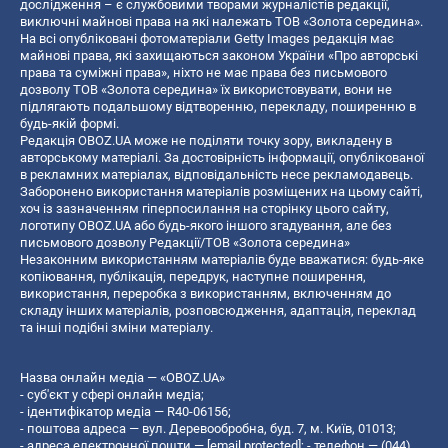
дослідження – є службовими творами журналістів редакції,
виключні майнові права на які належать ТОВ «Золота середина».
На всі опубліковані фотоматеріали Getty Images редакція має
майнові права, які захищаються законом України «Про авторські
права та суміжні права», ніхто не має права без письмового
дозволу ТОВ «Золота середина» їх використовувати, вони не
підлягають подальшому відтворенню, перекладу, поширенню в
будь-якій формі.
Редакція OBOZ.UA може не поділяти точку зору, викладену в
авторському матеріалі. За достовірність інформації, опублікованої
в рекламних матеріалах, відповідальність несе рекламодавець.
Заборонено використання матеріалів розміщених на цьому сайті,
хоч із зазначенням гіперпосилання на сторінку цього сайту,
логотипу OBOZ.UA або будь-якого іншого згадування, але без
письмового дозволу Редакції/ТОВ «Золота середина»
Незаконним використанням матеріалів буде вважатися: будь-яке
копiювання, публiкацiя, передрук, наступне поширення,
використання, переробка з використанням, включенням до
складу інших матеріалів, розповсюдження, адаптація, переклад
та інші подібні зміни матеріалу.
Назва онлайн медіа — «OBOZ.UA»
- суб'єкт у сфері онлайн медіа;
- ідентифікатор медіа — R40-06156;
- поштова адреса — вул. Деревообробна, буд. 7, м. Київ, 01013;
- адреса електронної пошти —
[email protected]
; - телефон — (044)