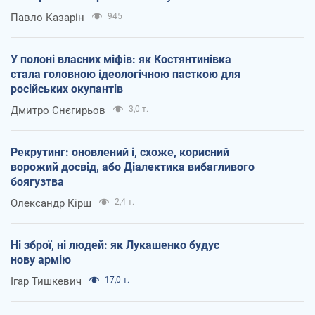
Павло Казарін
945
У полоні власних міфів: як Костянтинівка
стала головною ідеологічною пасткою для
російських окупантів
Дмитро Снєгирьов
3,0 т.
Рекрутинг: оновлений і, схоже, корисний
ворожий досвід, або Діалектика вибагливого
боягузтва
Олександр Кірш
2,4 т.
Ні зброї, ні людей: як Лукашенко будує
нову армію
Ігар Тишкевич
17,0 т.