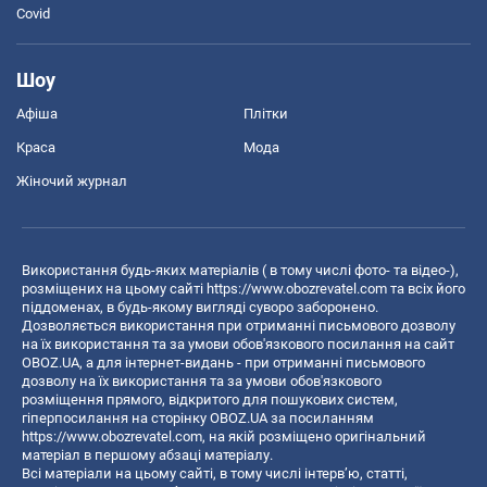
Covid
Шоу
Афіша
Плітки
Краса
Мода
Жіночий журнал
Використання будь-яких матеріалів ( в тому числі фото- та відео-),
розміщених на цьому сайті
https://www.obozrevatel.com
та всіх його
піддоменах, в будь-якому вигляді суворо заборонено.
Дозволяється використання при отриманні письмового дозволу
на їх використання та за умови обов'язкового посилання на сайт
OBOZ.UA, а для інтернет-видань - при отриманні письмового
дозволу на їх використання та за умови обов'язкового
розміщення прямого, відкритого для пошукових систем,
гіперпосилання на сторінку OBOZ.UA за посиланням
https://www.obozrevatel.com
, на якій розміщено оригінальний
матеріал в першому абзаці матеріалу.
Всі матеріали на цьому сайті, в тому числі інтерв’ю, статті,