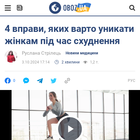
4 вправи, яких варто уникати
жінкам під час схуднення
Руслана Стрілець
Новини медицини
3.10.2024 17:14
2 хвилини
1,2 т.
0
РУС