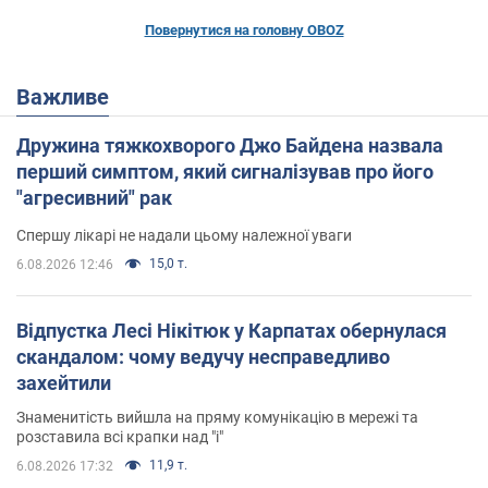
Повернутися на головну OBOZ
Важливе
Дружина тяжкохворого Джо Байдена назвала
перший симптом, який сигналізував про його
"агресивний" рак
Спершу лікарі не надали цьому належної уваги
15,0 т.
6.08.2026 12:46
Відпустка Лесі Нікітюк у Карпатах обернулася
скандалом: чому ведучу несправедливо
захейтили
Знаменитість вийшла на пряму комунікацію в мережі та
розставила всі крапки над "і"
11,9 т.
6.08.2026 17:32