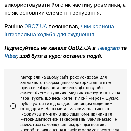
використовувати його як частину розминки, а
не як основний елемент тренування.
Раніше
OBOZ.UA
пояснював,
чим корисна
інтервальна ходьба для схуднення.
Підписуйтесь на канали OBOZ.UA в
Telegram
та
Viber
, щоб бути в курсі останніх подій.
Матеріали на цьому сайті рекомендовані для
загального інформаційного використання й не
призначені для встановлення діагнозу або
самостійного лікування. Медичні експерти OBOZ.UA
гарантують, що весь контент, який ми розміщуємо,
публікується й відповідає найвищим медичним
стандартам. Наша мета - максимально якісно
інформувати читачів про симптоми, причини та
методи діагностики захворювань. Закликаємо не
займатися самолікуванням, для діагностики
хвороб та визначення шляхів їх радимо звертатися