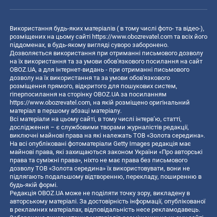
Використання будь-яких матеріалів ( в тому числі фото- та відео-),
розміщених на цьому сайті
https://www.obozrevatel.com
та всіх його
піддоменах, в будь-якому вигляді суворо заборонено.
Дозволяється використання при отриманні письмового дозволу
на їх використання та за умови обов'язкового посилання на сайт
OBOZ.UA, а для інтернет-видань - при отриманні письмового
дозволу на їх використання та за умови обов'язкового
розміщення прямого, відкритого для пошукових систем,
гіперпосилання на сторінку OBOZ.UA за посиланням
https://www.obozrevatel.com
, на якій розміщено оригінальний
матеріал в першому абзаці матеріалу.
Всі матеріали на цьому сайті, в тому числі інтерв’ю, статті,
дослідження – є службовими творами журналістів редакції,
виключні майнові права на які належать ТОВ «Золота середина».
На всі опубліковані фотоматеріали Getty Images редакція має
майнові права, які захищаються законом України «Про авторські
права та суміжні права», ніхто не має права без письмового
дозволу ТОВ «Золота середина» їх використовувати, вони не
підлягають подальшому відтворенню, перекладу, поширенню в
будь-якій формі.
Редакція OBOZ.UA може не поділяти точку зору, викладену в
авторському матеріалі. За достовірність інформації, опублікованої
в рекламних матеріалах, відповідальність несе рекламодавець.