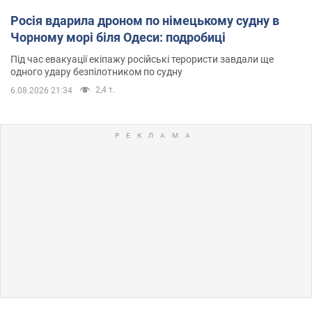
Росія вдарила дроном по німецькому судну в
Чорному морі біля Одеси: подробиці
Під час евакуації екіпажу російські терористи завдали ще
одного удару безпілотником по судну
2,4 т.
6.08.2026 21:34