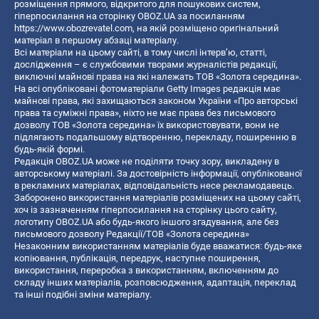
розміщення прямого, відкритого для пошукових систем,
гіперпосилання на сторінку OBOZ.UA за посиланням
https://www.obozrevatel.com
, на якій розміщено оригінальний
матеріал в першому абзаці матеріалу.
Всі матеріали на цьому сайті, в тому числі інтерв’ю, статті,
дослідження – є службовими творами журналістів редакції,
виключні майнові права на які належать ТОВ «Золота середина».
На всі опубліковані фотоматеріали Getty Images редакція має
майнові права, які захищаються законом України «Про авторські
права та суміжні права», ніхто не має права без письмового
дозволу ТОВ «Золота середина» їх використовувати, вони не
підлягають подальшому відтворенню, перекладу, поширенню в
будь-якій формі.
Редакція OBOZ.UA може не поділяти точку зору, викладену в
авторському матеріалі. За достовірність інформації, опублікованої
в рекламних матеріалах, відповідальність несе рекламодавець.
Заборонено використання матеріалів розміщених на цьому сайті,
хоч із зазначенням гіперпосилання на сторінку цього сайту,
логотипу OBOZ.UA або будь-якого іншого згадування, але без
письмового дозволу Редакції/ТОВ «Золота середина»
Незаконним використанням матеріалів буде вважатися: будь-яке
копiювання, публiкацiя, передрук, наступне поширення,
використання, переробка з використанням, включенням до
складу інших матеріалів, розповсюдження, адаптація, переклад
та інші подібні зміни матеріалу.