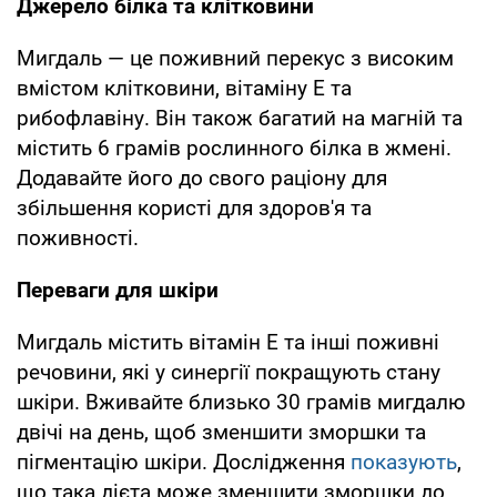
Джерело білка та клітковини
Мигдаль — це поживний перекус з високим
вмістом клітковини, вітаміну Е та
рибофлавіну. Він також багатий на магній та
містить 6 грамів рослинного білка в жмені.
Додавайте його до свого раціону для
збільшення користі для здоров'я та
поживності.
Переваги для шкіри
Мигдаль містить вітамін Е та інші поживні
речовини, які у синергії покращують стану
шкіри. Вживайте близько 30 грамів мигдалю
двічі на день, щоб зменшити зморшки та
пігментацію шкіри. Дослідження
показують
,
що така дієта може зменшити зморшки до