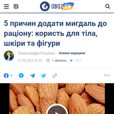
5 причин додати мигдаль до
раціону: користь для тіла,
шкіри та фігури
Олександра Кошова
Новини медицини
31.08.2024 20:22
1 хвилина
1,2 т.
0
РУС