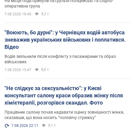
На місце події прибули патрульні поліцейські та слідчо-
оперативна група
8,2 т.
7.08.2026 18:40
"Воюють, бо дурні": у Чернівцях водій автобуса
зневажив українських військових і поплатився.
Відео
Водія звільнили після конфлікту з пасажирами та образ
військових
8,0 т.
7.08.2026 15:47
"Не слідкує за сексуальністю": у Києві
консультант салону краси образив жінку після
хімієтерапії, розгорівся скандал. Фото
Працівник салону почав надавати оцінку зовнішності жінки,
сказавши, що вона носить "чоловічу стрижку"
8,1 т.
7.08.2026 22:11