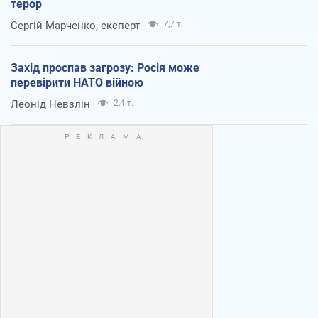
терор
Сергій Марченко, експерт
7,7 т.
Захід проспав загрозу: Росія може
перевірити НАТО війною
Леонід Невзлін
2,4 т.