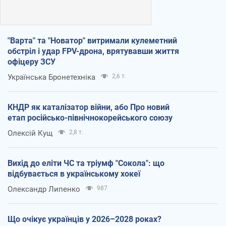
"Варта" та "Новатор" витримали кулеметний
обстріл і удар FPV-дрона, врятувавши життя
офіцеру ЗСУ
Українська Бронетехніка
2,6 т.
КНДР як каталізатор війни, або Про новий
етап російсько-північнокорейського союзу
Олексій Кущ
2,8 т.
Вихід до еліти ЧС та тріумф "Сокола": що
відбувається в українському хокеї
Олександр Липенко
987
Що очікує українців у 2026–2028 роках?