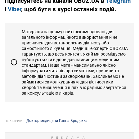
Підписуйтесь на канали OBOZ.UA в
Telegram
і
Viber
, щоб бути в курсі останніх подій.
Матеріали на цьому сайті рекомендовані для
загального інформаційного використання й не
призначені для встановлення діагнозу або
самостійного лікування. Медичні експерти OBOZ.UA
гарантують, що весь контент, який ми розміщуємо,
публікується й відповідає найвищим медичним
стандартам. Наша мета - максимально якісно
інформувати читачів про симптоми, причини та
методи діагностики захворювань. Закликаємо не
займатися самолікуванням, для діагностики
хвороб та визначення шляхів їх радимо звертатися
за консультацією лікарів.
Доктор медицини Ганна Бродська
ПЕРЕВІРИВ: