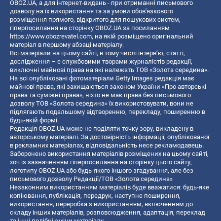
OBOZ.UA, а для інтернет-видань - при отриманні письмового
дозволу на їх використання та за умови обов'язкового
розміщення прямого, відкритого для пошукових систем,
гіперпосилання на сторінку OBOZ.UA за посиланням
https://www.obozrevatel.com
, на якій розміщено оригінальний
матеріал в першому абзаці матеріалу.
Всі матеріали на цьому сайті, в тому числі інтерв’ю, статті,
дослідження – є службовими творами журналістів редакції,
виключні майнові права на які належать ТОВ «Золота середина».
На всі опубліковані фотоматеріали Getty Images редакція має
майнові права, які захищаються законом України «Про авторські
права та суміжні права», ніхто не має права без письмового
дозволу ТОВ «Золота середина» їх використовувати, вони не
підлягають подальшому відтворенню, перекладу, поширенню в
будь-якій формі.
Редакція OBOZ.UA може не поділяти точку зору, викладену в
авторському матеріалі. За достовірність інформації, опублікованої
в рекламних матеріалах, відповідальність несе рекламодавець.
Заборонено використання матеріалів розміщених на цьому сайті,
хоч із зазначенням гіперпосилання на сторінку цього сайту,
логотипу OBOZ.UA або будь-якого іншого згадування, але без
письмового дозволу Редакції/ТОВ «Золота середина»
Незаконним використанням матеріалів буде вважатися: будь-яке
копiювання, публiкацiя, передрук, наступне поширення,
використання, переробка з використанням, включенням до
складу інших матеріалів, розповсюдження, адаптація, переклад
та інші подібні зміни матеріалу.