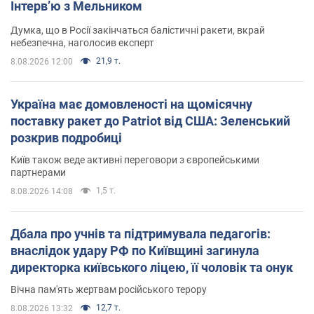
Інтерв’ю з Мельником
Думка, що в Росії закінчаться балістичні ракети, вкрай
небезпечна, наголосив експерт
21,9 т.
8.08.2026 12:00
Україна має домовленості на щомісячну
поставку ракет до Patriot від США: Зеленський
розкрив подробиці
Київ також веде активні переговори з європейськими
партнерами
1,5 т.
8.08.2026 14:08
Дбала про учнів та підтримувала педагогів:
внаслідок удару РФ по Київщині загинула
директорка київського ліцею, її чоловік та онук
Вічна пам'ять жертвам російського терору
12,7 т.
8.08.2026 13:32