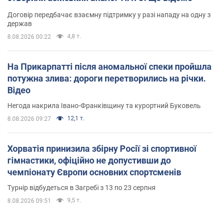
Договір передбачає взаємну підтримку у разі нападу на одну з
держав
4,8 т.
8.08.2026 00:22
На Прикарпатті після аномальної спеки пройшла
потужна злива: дороги перетворились на річки.
Відео
Негода накрила Івано-Франківщину та курортний Буковель
12,1 т.
8.08.2026 09:27
Хорватія принизила збірну Росії зі спортивної
гімнастики, офіційно не допустивши до
чемпіонату Європи основних спортсменів
Турнір відбудеться в Загребі з 13 по 23 серпня
9,5 т.
8.08.2026 09:51