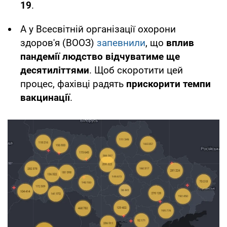
19
.
А у Всесвітній організації охорони
здоров'я (ВООЗ)
запевнили
, що
вплив
пандемії людство відчуватиме ще
десятиліттями
. Щоб скоротити цей
процес, фахівці радять
прискорити темпи
вакцинації
.