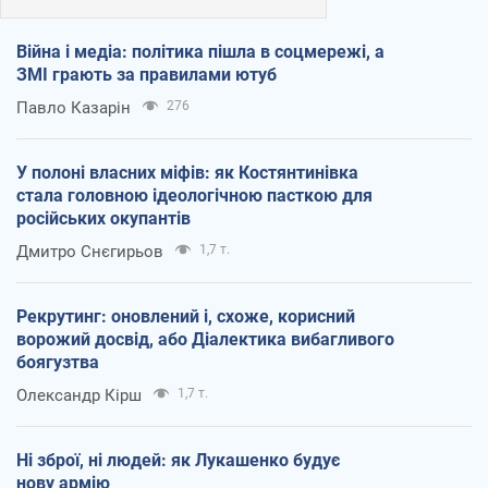
Війна і медіа: політика пішла в соцмережі, а
ЗМІ грають за правилами ютуб
Павло Казарін
276
У полоні власних міфів: як Костянтинівка
стала головною ідеологічною пасткою для
російських окупантів
Дмитро Снєгирьов
1,7 т.
Рекрутинг: оновлений і, схоже, корисний
ворожий досвід, або Діалектика вибагливого
боягузтва
Олександр Кірш
1,7 т.
Ні зброї, ні людей: як Лукашенко будує
нову армію