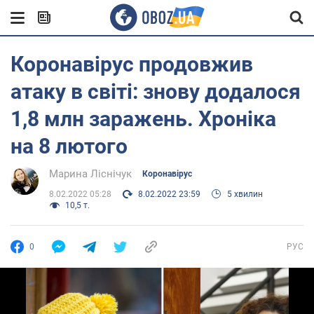
Коронавірус продовжив
атаку в світі: знову додалося
1,8 млн заражень. Хроніка
на 8 лютого
Марина Ліснічук
Коронавірус
8.02.2022 05:28
8.02.2022 23:59
5 хвилин
10,5 т.
0
РУС