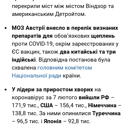
перекрили міст між містом Віндзор та
американським Детройтом.
МОЗ Австрії внесло в перелік визнаних
препаратів
для
обов’язкових
щеплень
проти COVID-19, окрім зареєстрованих у
ЄС вакцин, також
два китайські та три
індійські
. Відповідна постанова була
схвалена
головним комітетом
Національної ради
країни.
У лідери за приростом хворих
на
коронавірус за 7 лютого
вийшли РФ
–
171,9 тис.,
США
– 156,4 тис.,
Німеччина
–
138,8 тис. За ними опинилися
Туреччина
– 96,5 тис. і
Японія
– 92,8 тис.