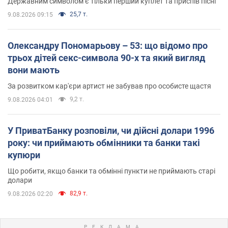
Державним символом є тільки перший куплет та приспів пісні
25,7 т.
9.08.2026 09:15
Олександру Пономарьову – 53: що відомо про
трьох дітей секс-символа 90-х та який вигляд
вони мають
За розвитком кар'єри артист не забував про особисте щастя
9,2 т.
9.08.2026 04:01
У ПриватБанку розповіли, чи дійсні долари 1996
року: чи приймають обмінники та банки такі
купюри
Що робити, якщо банки та обмінні пункти не приймають старі
долари
82,9 т.
9.08.2026 02:20