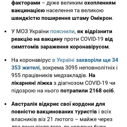
факторами
– дуже великим
охопленням
вакцинацією
населення та великою
швидкістю поширення штаму Омікрон
.
У МОЗ України
пояснили
,
як відрізнити
реакцію на вакцину
проти COVID-19
від
симптомів зараження коронавірусом
.
На коронавірус
в Україні
захворіли ще 34
353 жителі
, зокрема 3095 неповнолітніх і
955 працівників медзакладів.
На
лікарняні ліжка
з діагнозом COVID-19 чи
підозрою на нього
потрапили 2168 осіб
.
Австралія відкриє свої кордони для
повністю вакцинованих туристів
і всіх
власників віз 21 лютого – майже через
два роки після того, як кордони були