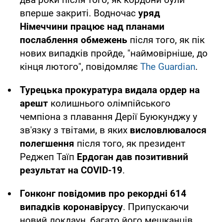
вперше закриті. Водночас
уряд
Німеччини працює над планами
послаблення обмежень
після того, як пік
нових випадків пройде, "наймовірніше, до
кінця лютого", повідомляє
The Guardian
.
Турецька прокуратура видала ордер на
арешт
колишнього олімпійського
чемпіона з плавання Дерії Буюкунджу у
зв'язку з твітами, в яких
висловлювалося
полегшення
після того, як президент
Реджеп Таїп
Ердоган дав позитивний
результат на COVID-19
.
Гонконг повідомив про рекордні 614
випадків коронавірусу
. Припускаючи
новий локдаун, багато його мешканців