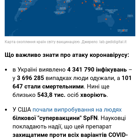
Що важливо знати про атаку коронавірусу:
в Україні виявлено
4 341 790
інфікувань
–
у
3 696 285
випадках люди одужали, а
101
647 стали смертельними
. Нині ще
близько
543,8 тис.
осіб
хворіють
.
У США
почали випробування на людях
білкової "супервакцини" SpFN
. Науковці
покладають надії, що цей препарат
захищатиме проти всіх варіантів COVID-