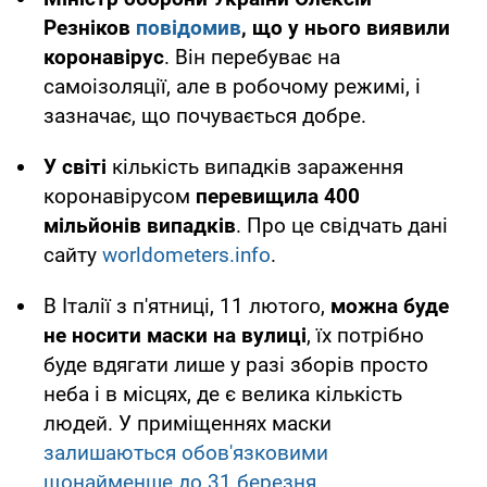
Резніков
повідомив
, що у нього виявили
коронавірус
. Він перебуває на
самоізоляції, але в робочому режимі, і
зазначає, що почувається добре.
У світі
кількість випадків зараження
коронавірусом
перевищила 400
мільйонів випадків
. Про це свідчать дані
сайту
worldometers.info
.
В Італії з п'ятниці, 11 лютого,
можна буде
не носити маски на вулиці
, їх потрібно
буде вдягати лише у разі зборів просто
неба і в місцях, де є велика кількість
людей. У приміщеннях маски
залишаються обов'язковими
щонайменше до 31 березня
.