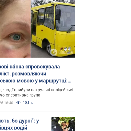
вові жінка спровокувала
лікт, розмовляючи
йською мовою у маршрутці:
ція склала адмінпротокол.
це події прибули патрульні поліцейські
о
дчо-оперативна група
10,1 т.
26 18:40
ть, бо дурні": у
івцях водій