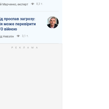
етний терор
8,3 т.
ій Марченко, експерт
ід проспав загрозу:
ія може перевірити
О війною
3,1 т.
ід Невзлін