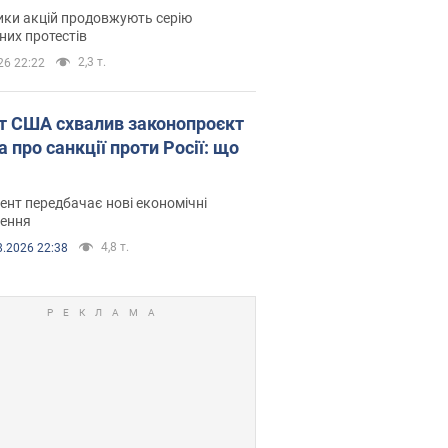
онками. Фото і відео
ики акцій продовжують серію
их протестів
2,3 т.
26 22:22
т США схвалив законопроєкт
 про санкції проти Росії: що
нт передбачає нові економічні
ення
4,8 т.
8.2026 22:38