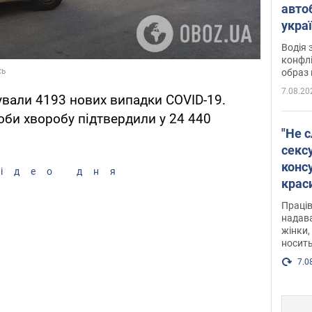
авто
укра
і поп
Водія 
конфлі
образ 
7.08.20
ували 4193 нових випадки COVID-19.
оби хворобу підтвердили у 24 440
"Не с
сексу
конс
ідео дня
крас
після
Праців
розг
надава
жінки,
Фото
носить
7.0