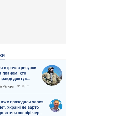
ки
ія втрачає ресурси
а планом: хто
правді диктує
п війни
8,8 т.
ій Місюра
 вже проходили через
ше": Україні не варто
даватися зневірі через