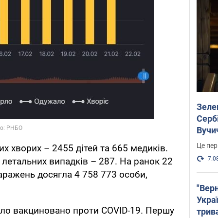
Зеле
Сербі
Вучи
Це пер
их хворих – 2455 дітей та 665 медиків.
7.0
 летальних випадків – 287. На ранок 22
аражень досягла 4 758 773 особи,
"Верн
Украї
уло вакциновано проти COVID-19. Першу
трив