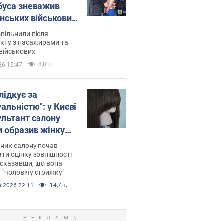
буса зневажив
їнських військових
латився. Відео
звільнили після
кту з пасажирами та
військових
8,8 т.
26 15:47
лідкує за
альністю": у Києві
ультант салону
и образив жінку
 хімієтерапії,
ник салону почав
орівся скандал.
ти оцінку зовнішності
 сказавши, що вона
 "чоловічу стрижку"
14,7 т.
8.2026 22:11