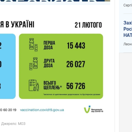
рак
Серг
Зах
Рос
НАТ
Леон