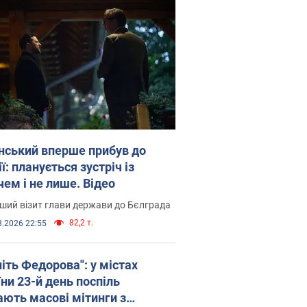
нський вперше прибув до
ї: планується зустріч із
чем і не лише. Відео
ший візит глави держави до Бєлграда
82,2 т.
8.2026 22:55
іть Федорова": у містах
ни 23-й день поспіль
ають масові мітинги з