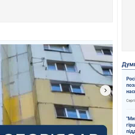
Дум
Рос
поз
нас
тем
Серг
"Ми
гір
під