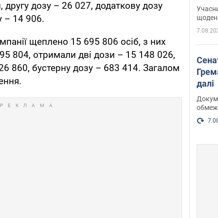
карт
 другу дозу – 26 027, додаткову дозу
Учасн
 – 14 906.
щоденн
7.08.20
мпанії щеплено 15 695 806 осіб, з них
5 804, отримали дві дози – 15 148 026,
Сена
6 860, бустерну дозу – 683 414. Загалом
Грема
ення.
далі
Докуме
обмеж
7.0