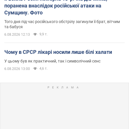
поранена внаслідок російської атаки на
Сумщину. Фото
Того дня під час російського обстрілу загинули її брат, вітчим
та бабуся
9,9 т.
6.08.2026 12:13
Чому в СРСР лікарі носили лише білі халати
У цьому був як практичний, так і символічний сенс
4,6 т.
6.08.2026 13:00