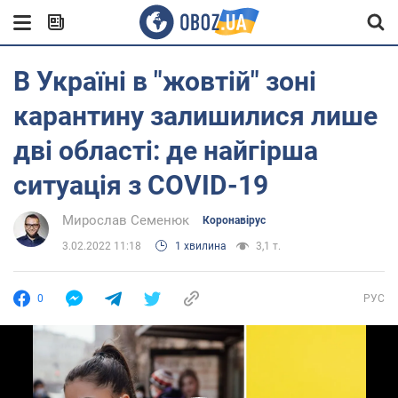
В Україні в "жовтій" зоні
карантину залишилися лише
дві області: де найгірша
ситуація з COVID-19
Мирослав Семенюк
Коронавірус
3.02.2022 11:18
1 хвилина
3,1 т.
0
РУС