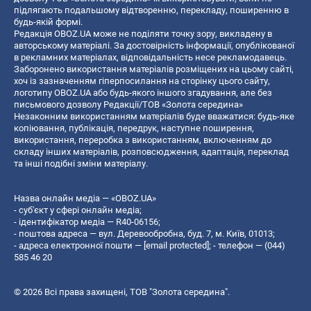
підлягають подальшому відтворенню, перекладу, поширенню в
будь-якій формі.
Редакція OBOZ.UA може не поділяти точку зору, викладену в
авторському матеріалі. За достовірність інформації, опублікованої
в рекламних матеріалах, відповідальність несе рекламодавець.
Заборонено використання матеріалів розміщених на цьому сайті,
хоч із зазначенням гіперпосилання на сторінку цього сайту,
логотипу OBOZ.UA або будь-якого іншого згадування, але без
письмового дозволу Редакції/ТОВ «Золота середина»
Незаконним використанням матеріалів буде вважатися: будь-яке
копiювання, публiкацiя, передрук, наступне поширення,
використання, переробка з використанням, включенням до
складу інших матеріалів, розповсюдження, адаптація, переклад
та інші подібні зміни матеріалу.
Назва онлайн медіа — «OBOZ.UA»
- суб'єкт у сфері онлайн медіа;
- ідентифікатор медіа — R40-06156;
- поштова адреса — вул. Деревообробна, буд. 7, м. Київ, 01013;
- адреса електронної пошти —
[email protected]
; - телефон — (044)
585 46 20
© 2026 Всі права захищені, ТОВ "Золота середина".