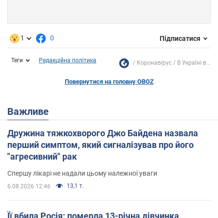
1
0
Підписатися
Теги
Редакційна політика
Коронавірус
В Україні в...
Повернутися на головну OBOZ
Важливе
Дружина тяжкохворого Джо Байдена назвала
перший симптом, який сигналізував про його
"агресивний" рак
Спершу лікарі не надали цьому належної уваги
13,1 т.
6.08.2026 12:46
Її вбила Росія: померла 13-річна дівчинка,