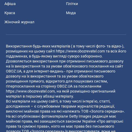
Афіша
Плітки
Краса
Мода
Жіночий журнал
Використання будь-яких матеріалів ( в тому числі фото- та відео-),
розміщених на цьому сайті
https://www.obozrevatel.com
та всіх його
піддоменах, в будь-якому вигляді суворо заборонено.
Дозволяється використання при отриманні письмового дозволу
на їх використання та за умови обов'язкового посилання на сайт
OBOZ.UA, а для інтернет-видань - при отриманні письмового
дозволу на їх використання та за умови обов'язкового
розміщення прямого, відкритого для пошукових систем,
гіперпосилання на сторінку OBOZ.UA за посиланням
https://www.obozrevatel.com
, на якій розміщено оригінальний
матеріал в першому абзаці матеріалу.
Всі матеріали на цьому сайті, в тому числі інтерв’ю, статті,
дослідження – є службовими творами журналістів редакції,
виключні майнові права на які належать ТОВ «Золота середина».
На всі опубліковані фотоматеріали Getty Images редакція має
майнові права, які захищаються законом України «Про авторські
права та суміжні права», ніхто не має права без письмового
дозволу ТОВ «Золота середина» їх використовувати, вони не