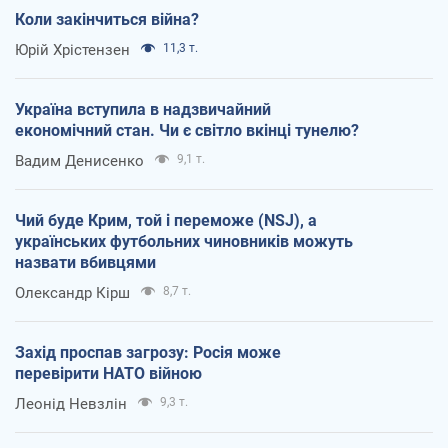
Коли закінчиться війна?
Юрій Хрістензен
11,3 т.
Україна вступила в надзвичайний
економічний стан. Чи є світло вкінці тунелю?
Вадим Денисенко
9,1 т.
Чий буде Крим, той і переможе (NSJ), а
українських футбольних чиновників можуть
назвати вбивцями
Олександр Кірш
8,7 т.
Захід проспав загрозу: Росія може
перевірити НАТО війною
Леонід Невзлін
9,3 т.