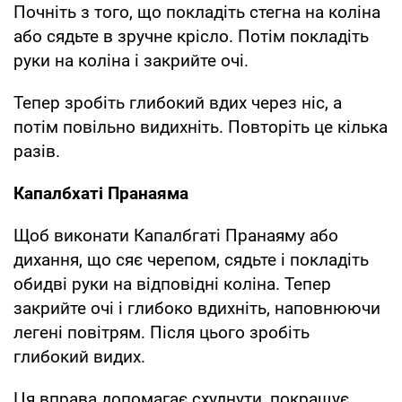
Почніть з того, що покладіть стегна на коліна
або сядьте в зручне крісло. Потім покладіть
руки на коліна і закрийте очі.
Тепер зробіть глибокий вдих через ніс, а
потім повільно видихніть. Повторіть це кілька
разів.
Капалбхаті Пранаяма
Щоб виконати Капалбгаті Пранаяму або
дихання, що сяє черепом, сядьте і покладіть
обидві руки на відповідні коліна. Тепер
закрийте очі і глибоко вдихніть, наповнюючи
легені повітрям. Після цього зробіть
глибокий видих.
Ця вправа допомагає схуднути, покращує