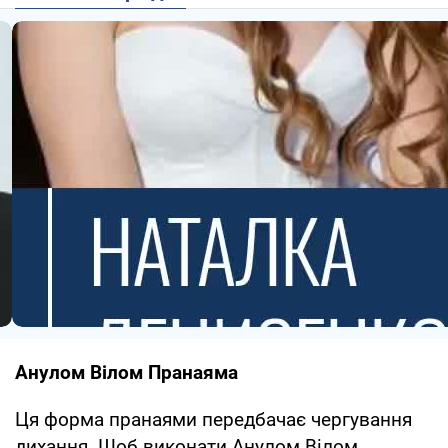
Анулом Вілом Пранаяма
Ця форма пранаями передбачає чергування
дихання. Щоб виконати Анулом Вілом