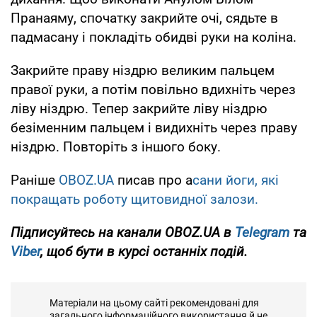
Пранаяму, спочатку закрийте очі, сядьте в
падмасану і покладіть обидві руки на коліна.
Закрийте праву ніздрю великим пальцем
правої руки, а потім повільно вдихніть через
ліву ніздрю. Тепер закрийте ліву ніздрю
безіменним пальцем і видихніть через праву
ніздрю. Повторіть з іншого боку.
Раніше
OBOZ.UA
писав про а
сани йоги, які
покращать роботу щитовидної залози.
Підписуйтесь на канали OBOZ.UA в
Telegram
та
Viber
, щоб бути в курсі останніх подій.
Матеріали на цьому сайті рекомендовані для
загального інформаційного використання й не