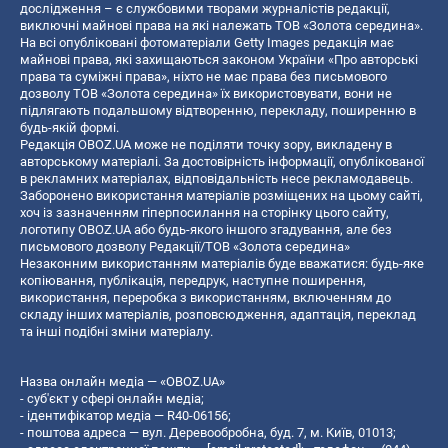
дослідження – є службовими творами журналістів редакції,
виключні майнові права на які належать ТОВ «Золота середина».
На всі опубліковані фотоматеріали Getty Images редакція має
майнові права, які захищаються законом України «Про авторські
права та суміжні права», ніхто не має права без письмового
дозволу ТОВ «Золота середина» їх використовувати, вони не
підлягають подальшому відтворенню, перекладу, поширенню в
будь-якій формі.
Редакція OBOZ.UA може не поділяти точку зору, викладену в
авторському матеріалі. За достовірність інформації, опублікованої
в рекламних матеріалах, відповідальність несе рекламодавець.
Заборонено використання матеріалів розміщених на цьому сайті,
хоч із зазначенням гіперпосилання на сторінку цього сайту,
логотипу OBOZ.UA або будь-якого іншого згадування, але без
письмового дозволу Редакції/ТОВ «Золота середина»
Незаконним використанням матеріалів буде вважатися: будь-яке
копiювання, публiкацiя, передрук, наступне поширення,
використання, переробка з використанням, включенням до
складу інших матеріалів, розповсюдження, адаптація, переклад
та інші подібні зміни матеріалу.
Назва онлайн медіа — «OBOZ.UA»
- суб'єкт у сфері онлайн медіа;
- ідентифікатор медіа — R40-06156;
- поштова адреса — вул. Деревообробна, буд. 7, м. Київ, 01013;