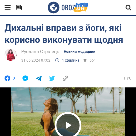
Дихальні вправи з йоги, які
корисно виконувати щодня
Руслана Стрілець
Новини медицини
31.05.2024 07:02
1 хвилина
561
0
РУС