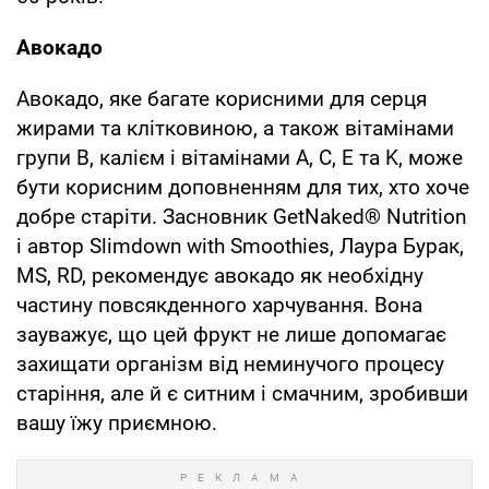
Авокадо
Авокадо, яке багате корисними для серця
жирами та клітковиною, а також вітамінами
групи В, калієм і вітамінами A, C, E та K, може
бути корисним доповненням для тих, хто хоче
добре старіти. Засновник GetNaked® Nutrition
і автор Slimdown with Smoothies, Лаура Бурак,
MS, RD, рекомендує авокадо як необхідну
частину повсякденного харчування. Вона
зауважує, що цей фрукт не лише допомагає
захищати організм від неминучого процесу
старіння, але й є ситним і смачним, зробивши
вашу їжу приємною.