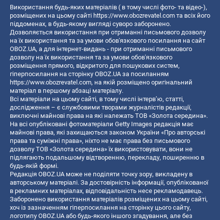
Використання будь-яких матеріалів ( в тому числі фото- та відео-),
розміщених на цьому сайті
https://www.obozrevatel.com
та всіх його
піддоменах, в будь-якому вигляді суворо заборонено.
Дозволяється використання при отриманні письмового дозволу
на їх використання та за умови обов'язкового посилання на сайт
OBOZ.UA, а для інтернет-видань - при отриманні письмового
дозволу на їх використання та за умови обов'язкового
розміщення прямого, відкритого для пошукових систем,
гіперпосилання на сторінку OBOZ.UA за посиланням
https://www.obozrevatel.com
, на якій розміщено оригінальний
матеріал в першому абзаці матеріалу.
Всі матеріали на цьому сайті, в тому числі інтерв’ю, статті,
дослідження – є службовими творами журналістів редакції,
виключні майнові права на які належать ТОВ «Золота середина».
На всі опубліковані фотоматеріали Getty Images редакція має
майнові права, які захищаються законом України «Про авторські
права та суміжні права», ніхто не має права без письмового
дозволу ТОВ «Золота середина» їх використовувати, вони не
підлягають подальшому відтворенню, перекладу, поширенню в
будь-якій формі.
Редакція OBOZ.UA може не поділяти точку зору, викладену в
авторському матеріалі. За достовірність інформації, опублікованої
в рекламних матеріалах, відповідальність несе рекламодавець.
Заборонено використання матеріалів розміщених на цьому сайті,
хоч із зазначенням гіперпосилання на сторінку цього сайту,
логотипу OBOZ.UA або будь-якого іншого згадування, але без