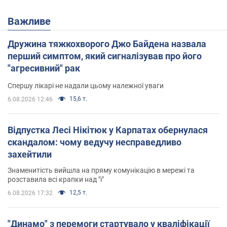
Важливе
Дружина тяжкохворого Джо Байдена назвала
перший симптом, який сигналізував про його
"агресивний" рак
Спершу лікарі не надали цьому належної уваги
15,6 т.
6.08.2026 12:46
Відпустка Лесі Нікітюк у Карпатах обернулася
скандалом: чому ведучу несправедливо
захейтили
Знаменитість вийшла на пряму комунікацію в мережі та
розставила всі крапки над "і"
12,5 т.
6.08.2026 17:32
"Динамо" з перемоги стартувало у кваліфікації