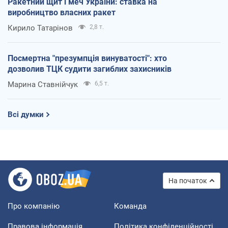
Ракетний щит і меч України: ставка на
виробництво власних ракет
Кирило Татарінов
2,8 т.
Посмертна "презумпція винуватості": хто
дозволив ТЦК судити загиблих захисників
Марина Ставнійчук
6,5 т.
Всі думки
На початок
Про компанію
Команда
Правова інформація
Політика конфіденційності