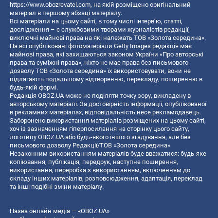
https://www.obozrevatel.com
, на якій розміщено оригінальний
матеріал в першому абзаці матеріалу.
Всі матеріали на цьому сайті, в тому числі інтерв’ю, статті,
дослідження – є службовими творами журналістів редакції,
виключні майнові права на які належать ТОВ «Золота середина».
На всі опубліковані фотоматеріали Getty Images редакція має
майнові права, які захищаються законом України «Про авторські
права та суміжні права», ніхто не має права без письмового
дозволу ТОВ «Золота середина» їх використовувати, вони не
підлягають подальшому відтворенню, перекладу, поширенню в
будь-якій формі.
Редакція OBOZ.UA може не поділяти точку зору, викладену в
авторському матеріалі. За достовірність інформації, опублікованої
в рекламних матеріалах, відповідальність несе рекламодавець.
Заборонено використання матеріалів розміщених на цьому сайті,
хоч із зазначенням гіперпосилання на сторінку цього сайту,
логотипу OBOZ.UA або будь-якого іншого згадування, але без
письмового дозволу Редакції/ТОВ «Золота середина»
Незаконним використанням матеріалів буде вважатися: будь-яке
копiювання, публiкацiя, передрук, наступне поширення,
використання, переробка з використанням, включенням до
складу інших матеріалів, розповсюдження, адаптація, переклад
та інші подібні зміни матеріалу.
Назва онлайн медіа — «OBOZ.UA»