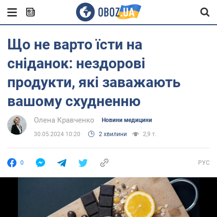
Що не варто їсти на
сніданок: нездорові
продукти, які заважають
вашому схудненню
Олена Кравченко
Новини медицини
30.05.2024 10:20
2 хвилини
2,9 т.
0
РУС