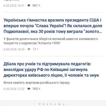
34,1 т.
8.08.2026 18:01
Українська гімнастка вразила президента США і
вперше почула "Слава Україні"! Як склалася доля
Подкопаєвої, яка 30 років тому виграла "золото"
Олімпіади
У фанатів донеччанки зберігся великий шматок килимового
покриття з надписом "Атланта-1996"
7,8 т.
8.08.2026 18:30
Дбала про учнів та підтримувала педагогів:
внаслідок удару РФ по Київщині загинула
директорка київського ліцею, її чоловік та онук
Вічна пам'ять жертвам російського терору
18,5 т.
8.08.2026 13:32