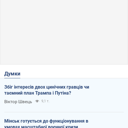
Думки
Збіг інтересів двох цинічних гравців чи
таємний план Трампа і Путіна?
Віктор Швець
9,1 т.
Мінськ готується до функціонування в
умовах масштабної воєнної кризи