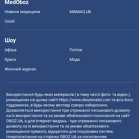
MedOboz
Новини медицини
MAMACLUB
Covid
Шоу
Афіша
Плітки
Краса
Мода
Жіночий журнал
Використання будь-яких матеріалів ( в тому числі фото- та відео-),
розміщених на цьому сайті
https://www.obozrevatel.com
та всіх його
піддоменах, в будь-якому вигляді суворо заборонено.
Дозволяється використання при отриманні письмового дозволу
на їх використання та за умови обов'язкового посилання на сайт
OBOZ.UA, а для інтернет-видань - при отриманні письмового
дозволу на їх використання та за умови обов'язкового
розміщення прямого, відкритого для пошукових систем,
гіперпосилання на сторінку OBOZ.UA за посиланням