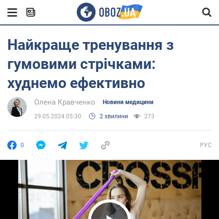
Найкраще тренування з
гумовими стрічками:
худнемо ефективно
Олена Кравченко
Новини медицини
29.05.2024 05:30
2 хвилини
273
0
РУС