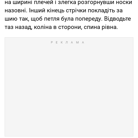
на ширині плечей і злегка розгорнувши носки
назовні. Інший кінець стрічки покладіть за
шию так, щоб петля була попереду. Відводьте
таз назад, коліна в сторони, спина рівна.