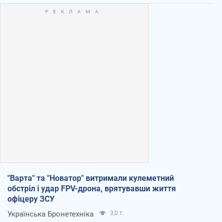
"Варта" та "Новатор" витримали кулеметний
обстріл і удар FPV-дрона, врятувавши життя
офіцеру ЗСУ
Українська Бронетехніка
3,0 т.