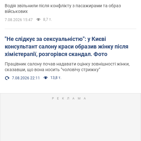
Водія звільнили після конфлікту з пасажирами та образ
військових
8,7 т.
7.08.2026 15:47
"Не слідкує за сексуальністю": у Києві
консультант салону краси образив жінку після
хімієтерапії, розгорівся скандал. Фото
Працівник салону почав надавати оцінку зовнішності жінки,
сказавши, що вона носить "чоловічу стрижку"
13,8 т.
7.08.2026 22:11