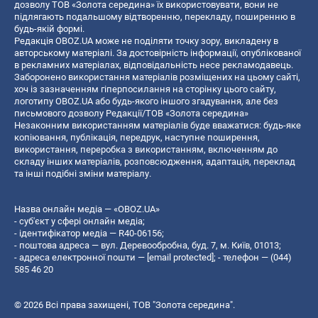
дозволу ТОВ «Золота середина» їх використовувати, вони не
підлягають подальшому відтворенню, перекладу, поширенню в
будь-якій формі.
Редакція OBOZ.UA може не поділяти точку зору, викладену в
авторському матеріалі. За достовірність інформації, опублікованої
в рекламних матеріалах, відповідальність несе рекламодавець.
Заборонено використання матеріалів розміщених на цьому сайті,
хоч із зазначенням гіперпосилання на сторінку цього сайту,
логотипу OBOZ.UA або будь-якого іншого згадування, але без
письмового дозволу Редакції/ТОВ «Золота середина»
Незаконним використанням матеріалів буде вважатися: будь-яке
копiювання, публiкацiя, передрук, наступне поширення,
використання, переробка з використанням, включенням до
складу інших матеріалів, розповсюдження, адаптація, переклад
та інші подібні зміни матеріалу.
Назва онлайн медіа — «OBOZ.UA»
- суб'єкт у сфері онлайн медіа;
- ідентифікатор медіа — R40-06156;
- поштова адреса — вул. Деревообробна, буд. 7, м. Київ, 01013;
- адреса електронної пошти —
[email protected]
; - телефон — (044)
585 46 20
© 2026 Всі права захищені, ТОВ "Золота середина".