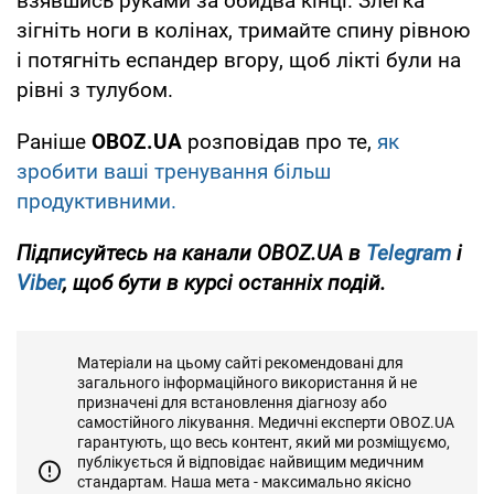
взявшись руками за обидва кінці. Злегка
зігніть ноги в колінах, тримайте спину рівною
і потягніть еспандер вгору, щоб лікті були на
рівні з тулубом.
Раніше
OBOZ.UA
розповідав про те,
як
зробити ваші тренування більш
продуктивними.
Підписуйтесь на канали OBOZ.UA в
Telegram
і
Viber
, щоб бути в курсі останніх подій.
Матеріали на цьому сайті рекомендовані для
загального інформаційного використання й не
призначені для встановлення діагнозу або
самостійного лікування. Медичні експерти OBOZ.UA
гарантують, що весь контент, який ми розміщуємо,
публікується й відповідає найвищим медичним
стандартам. Наша мета - максимально якісно