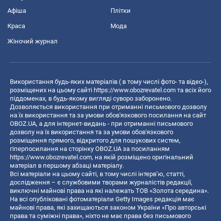
Афіша
Плітки
Краса
Мода
Жіночий журнал
Використання будь-яких матеріалів ( в тому числі фото- та відео-),
розміщених на цьому сайті
https://www.obozrevatel.com
та всіх його
піддоменах, в будь-якому вигляді суворо заборонено.
Дозволяється використання при отриманні письмового дозволу
на їх використання та за умови обов'язкового посилання на сайт
OBOZ.UA, а для інтернет-видань - при отриманні письмового
дозволу на їх використання та за умови обов'язкового
розміщення прямого, відкритого для пошукових систем,
гіперпосилання на сторінку OBOZ.UA за посиланням
https://www.obozrevatel.com
, на якій розміщено оригінальний
матеріал в першому абзаці матеріалу.
Всі матеріали на цьому сайті, в тому числі інтерв’ю, статті,
дослідження – є службовими творами журналістів редакції,
виключні майнові права на які належать ТОВ «Золота середина».
На всі опубліковані фотоматеріали Getty Images редакція має
майнові права, які захищаються законом України «Про авторські
права та суміжні права», ніхто не має права без письмового