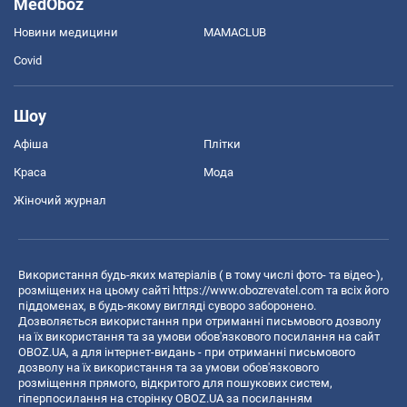
MedOboz
Новини медицини
MAMACLUB
Covid
Шоу
Афіша
Плітки
Краса
Мода
Жіночий журнал
Використання будь-яких матеріалів ( в тому числі фото- та відео-),
розміщених на цьому сайті
https://www.obozrevatel.com
та всіх його
піддоменах, в будь-якому вигляді суворо заборонено.
Дозволяється використання при отриманні письмового дозволу
на їх використання та за умови обов'язкового посилання на сайт
OBOZ.UA, а для інтернет-видань - при отриманні письмового
дозволу на їх використання та за умови обов'язкового
розміщення прямого, відкритого для пошукових систем,
гіперпосилання на сторінку OBOZ.UA за посиланням