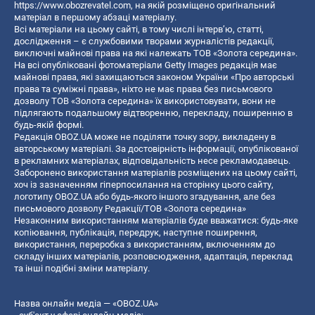
https://www.obozrevatel.com
, на якій розміщено оригінальний
матеріал в першому абзаці матеріалу.
Всі матеріали на цьому сайті, в тому числі інтерв’ю, статті,
дослідження – є службовими творами журналістів редакції,
виключні майнові права на які належать ТОВ «Золота середина».
На всі опубліковані фотоматеріали Getty Images редакція має
майнові права, які захищаються законом України «Про авторські
права та суміжні права», ніхто не має права без письмового
дозволу ТОВ «Золота середина» їх використовувати, вони не
підлягають подальшому відтворенню, перекладу, поширенню в
будь-якій формі.
Редакція OBOZ.UA може не поділяти точку зору, викладену в
авторському матеріалі. За достовірність інформації, опублікованої
в рекламних матеріалах, відповідальність несе рекламодавець.
Заборонено використання матеріалів розміщених на цьому сайті,
хоч із зазначенням гіперпосилання на сторінку цього сайту,
логотипу OBOZ.UA або будь-якого іншого згадування, але без
письмового дозволу Редакції/ТОВ «Золота середина»
Незаконним використанням матеріалів буде вважатися: будь-яке
копiювання, публiкацiя, передрук, наступне поширення,
використання, переробка з використанням, включенням до
складу інших матеріалів, розповсюдження, адаптація, переклад
та інші подібні зміни матеріалу.
Назва онлайн медіа — «OBOZ.UA»