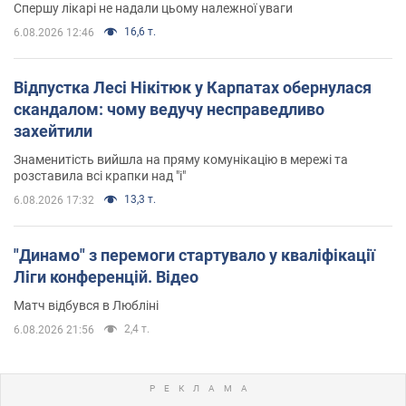
Спершу лікарі не надали цьому належної уваги
16,6 т.
6.08.2026 12:46
Відпустка Лесі Нікітюк у Карпатах обернулася
скандалом: чому ведучу несправедливо
захейтили
Знаменитість вийшла на пряму комунікацію в мережі та
розставила всі крапки над "і"
13,3 т.
6.08.2026 17:32
"Динамо" з перемоги стартувало у кваліфікації
Ліги конференцій. Відео
Матч відбувся в Любліні
2,4 т.
6.08.2026 21:56