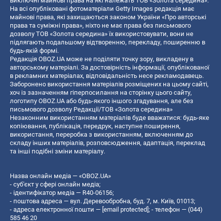
виключні майнові права на які належать ТОВ «Золота середина».
На всі опубліковані фотоматеріали Getty Images редакція має
майнові права, які захищаються законом України «Про авторські
права та суміжні права», ніхто не має права без письмового
дозволу ТОВ «Золота середина» їх використовувати, вони не
підлягають подальшому відтворенню, перекладу, поширенню в
будь-якій формі.
Редакція OBOZ.UA може не поділяти точку зору, викладену в
авторському матеріалі. За достовірність інформації, опублікованої
в рекламних матеріалах, відповідальність несе рекламодавець.
Заборонено використання матеріалів розміщених на цьому сайті,
хоч із зазначенням гіперпосилання на сторінку цього сайту,
логотипу OBOZ.UA або будь-якого іншого згадування, але без
письмового дозволу Редакції/ТОВ «Золота середина»
Незаконним використанням матеріалів буде вважатися: будь-яке
копiювання, публiкацiя, передрук, наступне поширення,
використання, переробка з використанням, включенням до
складу інших матеріалів, розповсюдження, адаптація, переклад
та інші подібні зміни матеріалу.
Назва онлайн медіа — «OBOZ.UA»
- суб'єкт у сфері онлайн медіа;
- ідентифікатор медіа — R40-06156;
- поштова адреса — вул. Деревообробна, буд. 7, м. Київ, 01013;
- адреса електронної пошти —
[email protected]
; - телефон — (044)
585 46 20