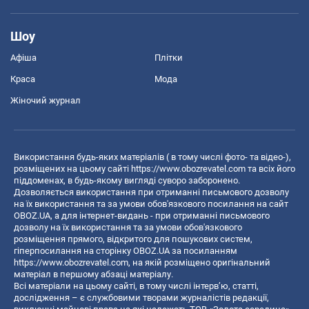
Шоу
Афіша
Плітки
Краса
Мода
Жіночий журнал
Використання будь-яких матеріалів ( в тому числі фото- та відео-),
розміщених на цьому сайті
https://www.obozrevatel.com
та всіх його
піддоменах, в будь-якому вигляді суворо заборонено.
Дозволяється використання при отриманні письмового дозволу
на їх використання та за умови обов'язкового посилання на сайт
OBOZ.UA, а для інтернет-видань - при отриманні письмового
дозволу на їх використання та за умови обов'язкового
розміщення прямого, відкритого для пошукових систем,
гіперпосилання на сторінку OBOZ.UA за посиланням
https://www.obozrevatel.com
, на якій розміщено оригінальний
матеріал в першому абзаці матеріалу.
Всі матеріали на цьому сайті, в тому числі інтерв’ю, статті,
дослідження – є службовими творами журналістів редакції,