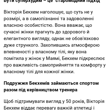
Бути суперхудим – це "старомодний підхід"
Вікторія Бекхем наголошує, що суть не у
розмірі, а в самопізнанні та задоволенні
власною особистістю. Вона вважає, що
сучасні жінки прагнуть до здорового й
елегантного вигляду, однак не обов'язково
дуже стрункого. Захопившись атмосферою
впевненості у власному тілі, яку вона
помітила у жінок у Маямі, Бекхем підкреслює
про важливість самоприйняття та комфорту у
власному тілі для кожної жінки.
Подружжя Бекхемів займаються спортом
разом під керівництвом тренера
Щоб підтримувати вигляд у 50 років, Вікторія
Бекхем віддає перевагу важкій атлетиці і