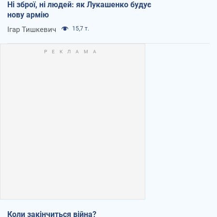
Ні зброї, ні людей: як Лукашенко будує
нову армію
Ігар Тишкевич
15,7 т.
Коли закінчиться війна?