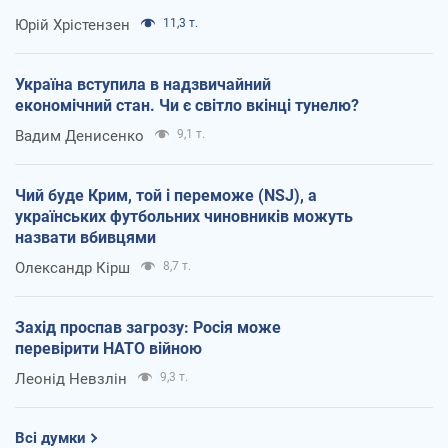
Юрій Хрістензен
11,3 т.
Україна вступила в надзвичайний
економічний стан. Чи є світло вкінці тунелю?
Вадим Денисенко
9,1 т.
Чий буде Крим, той і переможе (NSJ), а
українських футбольних чиновників можуть
назвати вбивцями
Олександр Кірш
8,7 т.
Захід проспав загрозу: Росія може
перевірити НАТО війною
Леонід Невзлін
9,3 т.
Всі думки