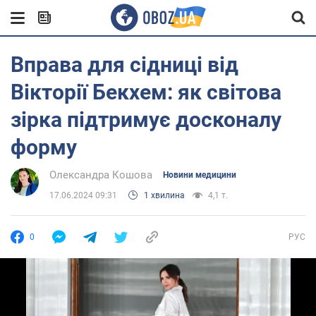
Вправа для сідниці від
Вікторії Бекхем: як світова
зірка підтримує досконалу
форму
Олександра Кошова
Новини медицини
17.06.2024 09:31
1 хвилина
4,1 т.
0
РУС