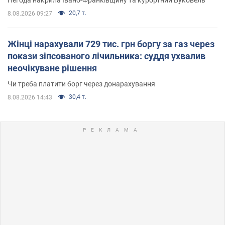
Негода накрила Івано-Франківщину та курортний Буковель
20,7 т.
8.08.2026 09:27
Жінці нарахували 729 тис. грн боргу за газ через
покази зіпсованого лічильника: суддя ухвалив
неочікуване рішення
Чи треба платити борг через донарахування
30,4 т.
8.08.2026 14:43