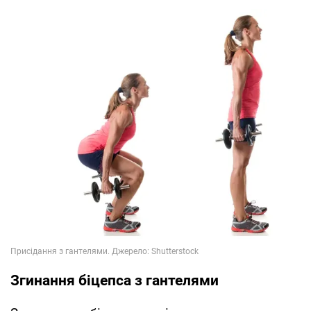
Згинання біцепса з гантелями