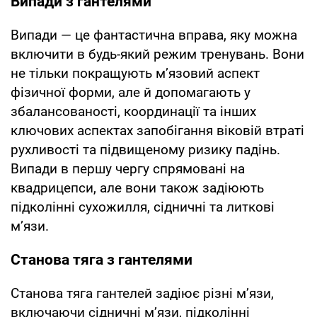
Випади з гантелями
Випади — це фантастична вправа, яку можна
включити в будь-який режим тренувань. Вони
не тільки покращують м’язовий аспект
фізичної форми, але й допомагають у
збалансованості, координації та інших
ключових аспектах запобігання віковій втраті
рухливості та підвищеному ризику падінь.
Випади в першу чергу спрямовані на
квадрицепси, але вони також задіюють
підколінні сухожилля, сідничні та литкові
м’язи.
Станова тяга з гантелями
Станова тяга гантелей задіює різні м’язи,
включаючи сідничні м’язи, підколінні