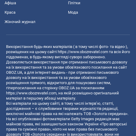
Афіша
Плітки
Краса
Мода
Жіночий журнал
Використання будь-яких матеріалів ( в тому числі фото- та відео-),
розміщених на цьому сайті
https://www.obozrevatel.com
та всіх його
піддоменах, в будь-якому вигляді суворо заборонено.
Дозволяється використання при отриманні письмового дозволу
на їх використання та за умови обов'язкового посилання на сайт
OBOZ.UA, а для інтернет-видань - при отриманні письмового
дозволу на їх використання та за умови обов'язкового
розміщення прямого, відкритого для пошукових систем,
гіперпосилання на сторінку OBOZ.UA за посиланням
https://www.obozrevatel.com
, на якій розміщено оригінальний
матеріал в першому абзаці матеріалу.
Всі матеріали на цьому сайті, в тому числі інтерв’ю, статті,
дослідження – є службовими творами журналістів редакції,
виключні майнові права на які належать ТОВ «Золота середина».
На всі опубліковані фотоматеріали Getty Images редакція має
майнові права, які захищаються законом України «Про авторські
права та суміжні права», ніхто не має права без письмового
дозволу ТОВ «Золота середина» їх використовувати, вони не