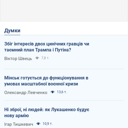
Думки
Збіг інтересів двох цинічних гравців чи
таємний план Трампа і Путіна?
Віктор Швець
7,8 т.
Мінськ готується до функціонування в
умовах масштабної воєнної кризи
Олександр Левченко
13,6 т.
Ні зброї, ні людей: як Лукашенко будує
нову армію
Ігар Тишкевич
10,9 т.