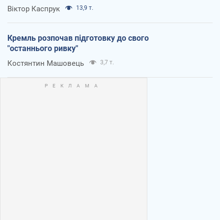
Віктор Каспрук
13,9 т.
Кремль розпочав підготовку до свого
"останнього ривку"
Костянтин Машовець
3,7 т.