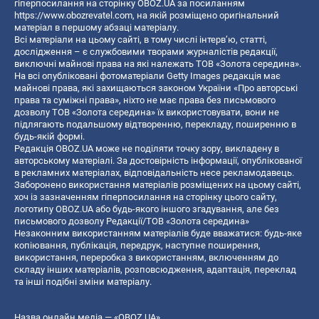
гіперпосилання на сторінку OBOZ.UA за посиланням
https://www.obozrevatel.com
, на якій розміщено оригінальний
матеріал в першому абзаці матеріалу.
Всі матеріали на цьому сайті, в тому числі інтерв’ю, статті,
дослідження – є службовими творами журналістів редакції,
виключні майнові права на які належать ТОВ «Золота середина».
На всі опубліковані фотоматеріали Getty Images редакція має
майнові права, які захищаються законом України «Про авторські
права та суміжні права», ніхто не має права без письмового
дозволу ТОВ «Золота середина» їх використовувати, вони не
підлягають подальшому відтворенню, перекладу, поширенню в
будь-якій формі.
Редакція OBOZ.UA може не поділяти точку зору, викладену в
авторському матеріалі. За достовірність інформації, опублікованої
в рекламних матеріалах, відповідальність несе рекламодавець.
Заборонено використання матеріалів розміщених на цьому сайті,
хоч із зазначенням гіперпосилання на сторінку цього сайту,
логотипу OBOZ.UA або будь-якого іншого згадування, але без
письмового дозволу Редакції/ТОВ «Золота середина»
Незаконним використанням матеріалів буде вважатися: будь-яке
копiювання, публiкацiя, передрук, наступне поширення,
використання, переробка з використанням, включенням до
складу інших матеріалів, розповсюдження, адаптація, переклад
та інші подібні зміни матеріалу.
Назва онлайн медіа — «OBOZ.UA»