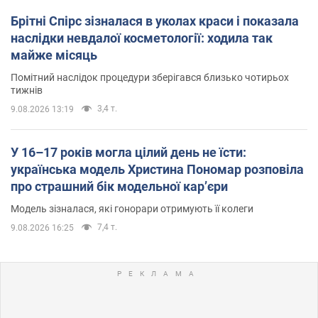
Брітні Спірс зізналася в уколах краси і показала
наслідки невдалої косметології: ходила так
майже місяць
Помітний наслідок процедури зберігався близько чотирьох
тижнів
3,4 т.
9.08.2026 13:19
У 16–17 років могла цілий день не їсти:
українська модель Христина Пономар розповіла
про страшний бік модельної кар’єри
Модель зізналася, які гонорари отримують її колеги
7,4 т.
9.08.2026 16:25