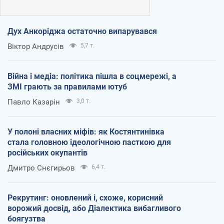
Дух Анкоріджа остаточно випарувався
Віктор Андрусів
5,7 т.
Війна і медіа: політика пішла в соцмережі, а
ЗМІ грають за правилами ютуб
Павло Казарін
3,0 т.
У полоні власних міфів: як Костянтинівка
стала головною ідеологічною пасткою для
російських окупантів
Дмитро Снєгирьов
6,4 т.
Рекрутинг: оновлений і, схоже, корисний
ворожий досвід, або Діалектика вибагливого
боягузтва