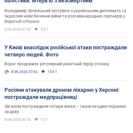
балістики. Інтерв’ю з Безсмертним
Володимир Зеленський зустрівся з українським дипломата та
окреслив нове бачення війни та ролі міжнародних партнерів у
боротьбі з Росією
5,8 т.
8.08.2026 07:00
У Києві внаслідок російської атаки постраждали
четверо людей. Фото
Ворог продовжує регулярний ракетний терор столиці
13,6 т.
8.08.2026 07:02
Росіяни атакували дроном лікарню у Херсоні:
постраждали медпрацівниці
Загалом постраждали чотири жінки – і вони не єдині поранені
за добу
3,3 т.
8.08.2026 00:54