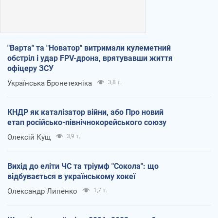
"Варта" та "Новатор" витримали кулеметний
обстріл і удар FPV-дрона, врятувавши життя
офіцеру ЗСУ
Українська Бронетехніка
3,8 т.
КНДР як каталізатор війни, або Про новий
етап російсько-північнокорейського союзу
Олексій Кущ
3,9 т.
Вихід до еліти ЧС та тріумф "Сокола": що
відбувається в українському хокеї
Олександр Липенко
1,7 т.