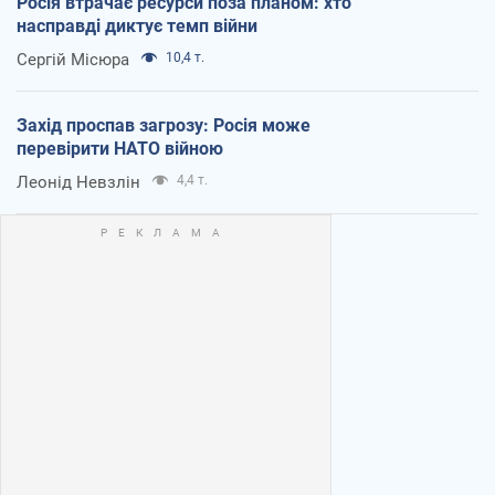
Росія втрачає ресурси поза планом: хто
насправді диктує темп війни
Сергій Місюра
10,4 т.
Захід проспав загрозу: Росія може
перевірити НАТО війною
Леонід Невзлін
4,4 т.