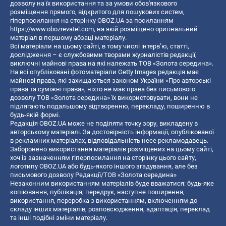
дозволу на їх використання та за умови обов'язкового
розміщення прямого, відкритого для пошукових систем,
гіперпосилання на сторінку OBOZ.UA за посиланням
https://www.obozrevatel.com
, на якій розміщено оригінальний
матеріал в першому абзаці матеріалу.
Всі матеріали на цьому сайті, в тому числі інтерв’ю, статті,
дослідження – є службовими творами журналістів редакції,
виключні майнові права на які належать ТОВ «Золота середина».
На всі опубліковані фотоматеріали Getty Images редакція має
майнові права, які захищаються законом України «Про авторські
права та суміжні права», ніхто не має права без письмового
дозволу ТОВ «Золота середина» їх використовувати, вони не
підлягають подальшому відтворенню, перекладу, поширенню в
будь-якій формі.
Редакція OBOZ.UA може не поділяти точку зору, викладену в
авторському матеріалі. За достовірність інформації, опублікованої
в рекламних матеріалах, відповідальність несе рекламодавець.
Заборонено використання матеріалів розміщених на цьому сайті,
хоч із зазначенням гіперпосилання на сторінку цього сайту,
логотипу OBOZ.UA або будь-якого іншого згадування, але без
письмового дозволу Редакції/ТОВ «Золота середина»
Незаконним використанням матеріалів буде вважатися: будь-яке
копiювання, публiкацiя, передрук, наступне поширення,
використання, переробка з використанням, включенням до
складу інших матеріалів, розповсюдження, адаптація, переклад
та інші подібні зміни матеріалу.