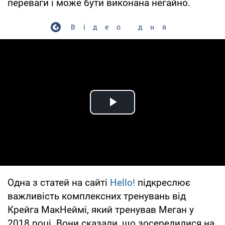
переваги і може бути виконана негайно.
Відео дня
Play Video
Одна з статей на сайті
Hello!
підкреслює
важливість комплексних тренувань від
Крейга МакНеймі, який тренував Меган у
2018 році. Вони сказали, що зосередилися на