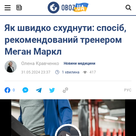
Як швидко схуднути: спосіб,
рекомендований тренером
Меган Маркл
Олена Кравченко
Новини медицини
31.05.2024 23:37
1 хвилина
417
0
РУС