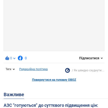
0
0
Підписатися
Теги
Редакційна політика
Як швидко схуднути:...
Повернутися на головну OBOZ
Важливе
АЗС "готуються" до суттєвого підвищення цін: