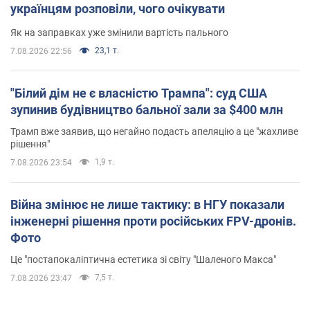
українцям розповіли, чого очікувати
Як на заправках уже змінили вартість пального
23,1 т.
7.08.2026 22:56
"Білий дім не є власністю Трампа": суд США
зупинив будівництво бальної зали за $400 млн
Трамп вже заявив, що негайно подасть апеляцію а це "жахливе
рішення"
1,9 т.
7.08.2026 23:54
Війна змінює не лише тактику: в НГУ показали
інженерні рішення проти російських FPV-дронів.
Фото
Це "постапокаліптична естетика зі світу "Шаленого Макса"
7,5 т.
7.08.2026 23:47