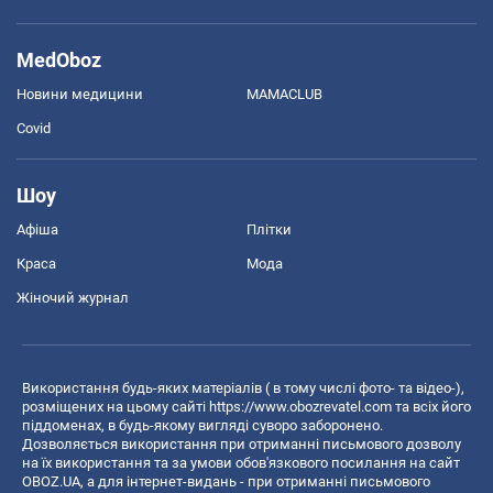
MedOboz
Новини медицини
MAMACLUB
Covid
Шоу
Афіша
Плітки
Краса
Мода
Жіночий журнал
Використання будь-яких матеріалів ( в тому числі фото- та відео-),
розміщених на цьому сайті
https://www.obozrevatel.com
та всіх його
піддоменах, в будь-якому вигляді суворо заборонено.
Дозволяється використання при отриманні письмового дозволу
на їх використання та за умови обов'язкового посилання на сайт
OBOZ.UA, а для інтернет-видань - при отриманні письмового