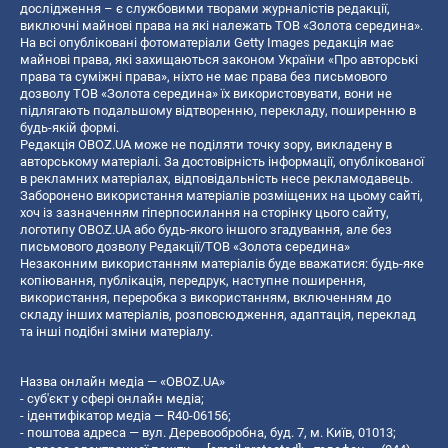
дослідження – є службовими творами журналістів редакції,
виключні майнові права на які належать ТОВ «Золота середина».
На всі опубліковані фотоматеріали Getty Images редакція має
майнові права, які захищаються законом України «Про авторські
права та суміжні права», ніхто не має права без письмового
дозволу ТОВ «Золота середина» їх використовувати, вони не
підлягають подальшому відтворенню, перекладу, поширенню в
будь-якій формі.
Редакція OBOZ.UA може не поділяти точку зору, викладену в
авторському матеріалі. За достовірність інформації, опублікованої
в рекламних матеріалах, відповідальність несе рекламодавець.
Заборонено використання матеріалів розміщених на цьому сайті,
хоч із зазначенням гіперпосилання на сторінку цього сайту,
логотипу OBOZ.UA або будь-якого іншого згадування, але без
письмового дозволу Редакції/ТОВ «Золота середина»
Незаконним використанням матеріалів буде вважатися: будь-яке
копiювання, публiкацiя, передрук, наступне поширення,
використання, переробка з використанням, включенням до
складу інших матеріалів, розповсюдження, адаптація, переклад
та інші подібні зміни матеріалу.
Назва онлайн медіа — «OBOZ.UA»
- суб'єкт у сфері онлайн медіа;
- ідентифікатор медіа — R40-06156;
- поштова адреса — вул. Деревообробна, буд. 7, м. Київ, 01013;