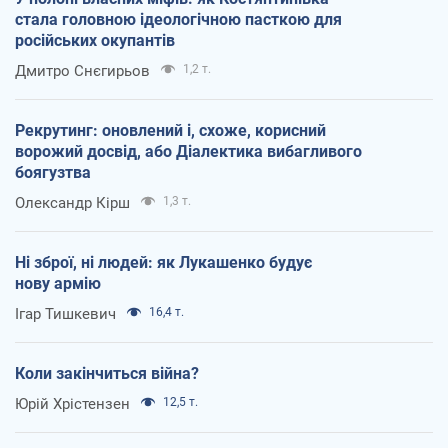
стала головною ідеологічною пасткою для
російських окупантів
Дмитро Снєгирьов
1,2 т.
Рекрутинг: оновлений і, схоже, корисний
ворожий досвід, або Діалектика вибагливого
боягузтва
Олександр Кірш
1,3 т.
Ні зброї, ні людей: як Лукашенко будує
нову армію
Ігар Тишкевич
16,4 т.
Коли закінчиться війна?
Юрій Хрістензен
12,5 т.