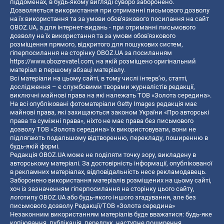
піддоменах, в будь-якому вигляді суворо заборонено.
Дозволяється використання при отриманні письмового дозволу
на їх використання та за умови обов'язкового посилання на сайт
OBOZ.UA, а для інтернет-видань - при отриманні письмового
дозволу на їх використання та за умови обов'язкового
розміщення прямого, відкритого для пошукових систем,
гіперпосилання на сторінку OBOZ.UA за посиланням
https://www.obozrevatel.com
, на якій розміщено оригінальний
матеріал в першому абзаці матеріалу.
Всі матеріали на цьому сайті, в тому числі інтерв’ю, статті,
дослідження – є службовими творами журналістів редакції,
виключні майнові права на які належать ТОВ «Золота середина».
На всі опубліковані фотоматеріали Getty Images редакція має
майнові права, які захищаються законом України «Про авторські
права та суміжні права», ніхто не має права без письмового
дозволу ТОВ «Золота середина» їх використовувати, вони не
підлягають подальшому відтворенню, перекладу, поширенню в
будь-якій формі.
Редакція OBOZ.UA може не поділяти точку зору, викладену в
авторському матеріалі. За достовірність інформації, опублікованої
в рекламних матеріалах, відповідальність несе рекламодавець.
Заборонено використання матеріалів розміщених на цьому сайті,
хоч із зазначенням гіперпосилання на сторінку цього сайту,
логотипу OBOZ.UA або будь-якого іншого згадування, але без
письмового дозволу Редакції/ТОВ «Золота середина»
Незаконним використанням матеріалів буде вважатися: будь-яке
копiювання, публiкацiя, передрук, наступне поширення,