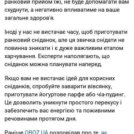
ранковий прийом їжі, не буде допомагати вам
схуднути, а негативно впливатиме на ваше
загальне здоров'я.
Іноді у нас не вистачає часу, щоб приготувати
ранковий сніданок, але ця звичка снідати не
повинна зникати і є дуже важливим етапом
харчування. Експерти наполягають, що
сніданок можна планувати наперед.
Якщо вам не вистачає ідей для корисних
сніданків, спробуйте заварити вівсянку,
приготувати йогуртове парфе або чіа-пудинг.
Це дозволить уникнути простого перекусу і
забезпечить вас енергією та поживними
речовинами протягом дня.
Раніше
OBOZ.UA
розповідав про те,
як