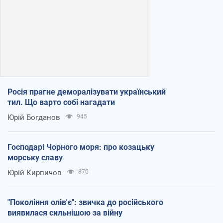
Росія прагне деморалізувати український
тил. Що варто собі нагадати
Юрій Богданов
945
Господарі Чорного моря: про козацьку
морську славу
Юрій Кирпичов
870
"Покоління олів'є": звичка до російського
виявилася сильнішою за війну