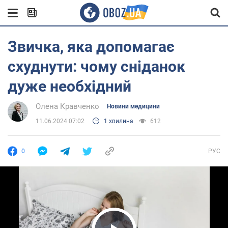
Звичка, яка допомагає
схуднути: чому сніданок
дуже необхідний
Олена Кравченко
Новини медицини
11.06.2024 07:02
1 хвилина
612
0
РУС