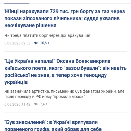
Жінці нарахували 729 тис. грн боргу за газ через
покази зіпсованого лічильника: суддя ухвалив
неочікуване рішення
Чи треба платити борг через донарахування
10,6 т.
6.08.2026 09:53
"Це Україна напала!" Оксана Вояж викрила
київського поета, якого "зазомбували": він навіть
російської не знав, а тепер хоче геноциду
українців
Як зазначила артистка, письменник був фанатом України, але
після переїзду в РФ йому "промили мозок"
7,4 т.
6.08.2026 11:42
"Був знесилений": в Україні врятували
пораненого грифа, який обрав для себе