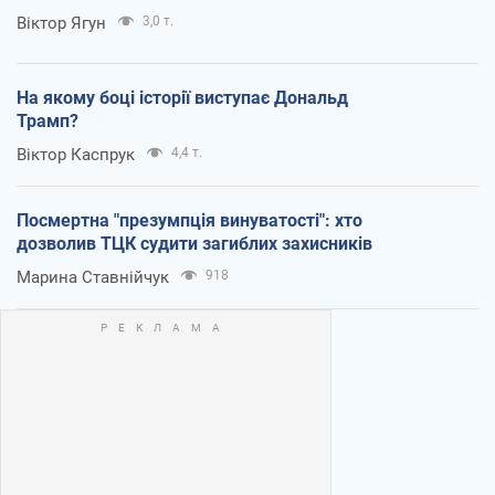
Віктор Ягун
3,0 т.
На якому боці історії виступає Дональд
Трамп?
Віктор Каспрук
4,4 т.
Посмертна "презумпція винуватості": хто
дозволив ТЦК судити загиблих захисників
Марина Ставнійчук
918