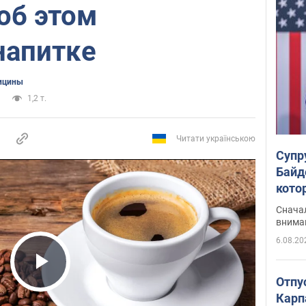
об этом
напитке
ицины
1,2 т.
Читати українською
Супр
Байд
кото
"агр
Сначал
внима
6.08.20
Play Video
Отпу
Карп