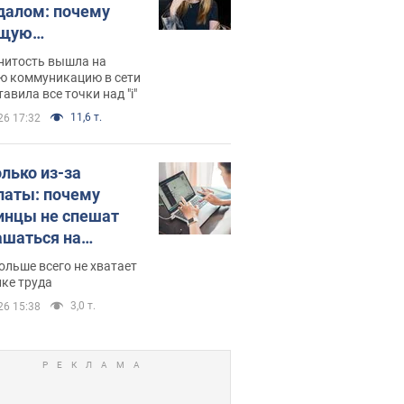
далом: почему
ущую
раведливо
нитость вышла на
йтили
ю коммуникацию в сети
тавила все точки над "i"
11,6 т.
26 17:32
олько из-за
латы: почему
инцы не спешат
ашаться на
нсии
ольше всего не хватает
ке труда
3,0 т.
26 15:38