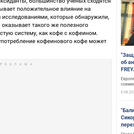
оксиданты, большинство ученых сходятся
зывает положительное влияние на
я исследованиями, которые обнаружили,
 оказывает такого же полезного
стую систему, как кофе с кофеином.
употребление кофеинового кофе может
"Защ
об а
FREY
подд
Европ
совме
6.08.20
"Бал
Сико
пере
Укра
Глава