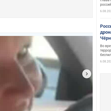
росси
6.08.20
Росс
дрон
Чёрн
подр
Во вр
террор
беспи
6.08.20