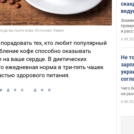
скан
вед
несп
Знаме
захе
пряму
и расс
6.08.20
порадовать тех, кто любит популярный
ебление кофе способно оказывать
Не т
 на ваше сердце. В диетических
зарп
то ежедневная норма в три-пять чашек
укра
астью здорового питания.
согл
вака
Чего б
идео дня
на рын
6.08.20