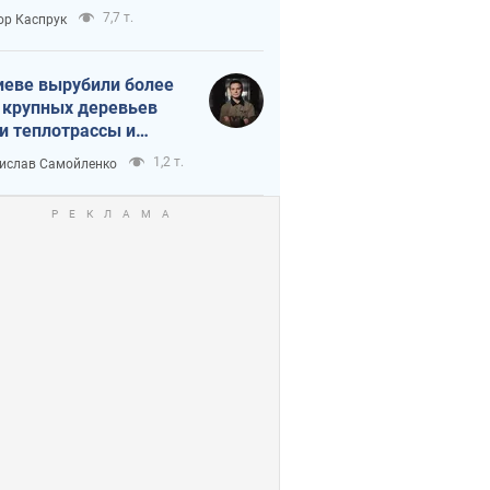
7,7 т.
ор Каспрук
иеве вырубили более
 крупных деревьев
и теплотрассы и
реки Генплану
1,2 т.
ислав Самойленко