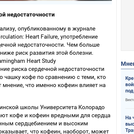
ой недостаточности
ализу, опубликованному в журнале
rculation: Heart Failure, употребление
дечной недостаточности. Чем больше
ниже риск развития этой болезни.
mingham Heart Study
Мн
ние риска сердечной недостаточности
 чашку кофе по сравнению с теми, кто
Кре
вой
т мнение, что именно кофеин влияет на
под
кри
Викт
лог
цинской школы Университета Колорадо
тают кофе и кофеин вредными для сердца
На 
енным сердцебиением и высоким
выс
Тра
казывает, что кофеин, наоборот, может