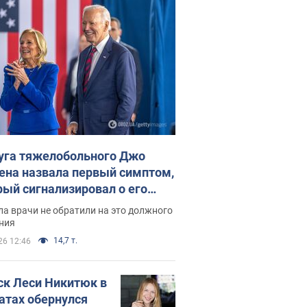
уга тяжелобольного Джо
ена назвала первый симптом,
рый сигнализировал о его
ессивном" раке
а врачи не обратили на это должного
ния
14,7 т.
26 12:46
ск Леси Никитюк в
атах обернулся