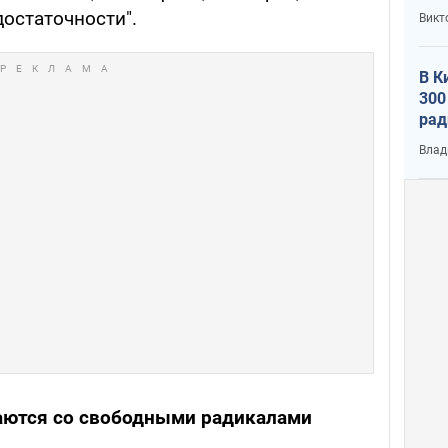
остаточности".
Викт
В К
300
рад
воп
Влад
аются со свободными радикалами