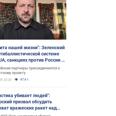
ита нашей жизни": Зеленский
нтибаллистической системе
JA, санкциях против России и
ержке аграриев. Видео
ейские партнеры присоединяются к
стному проекту
47,4 т.
26 20:20
истика убивает людей":
рский призвал обсудить
хват вражеских ракет над
иной
 МИД Польши призвал сбивать