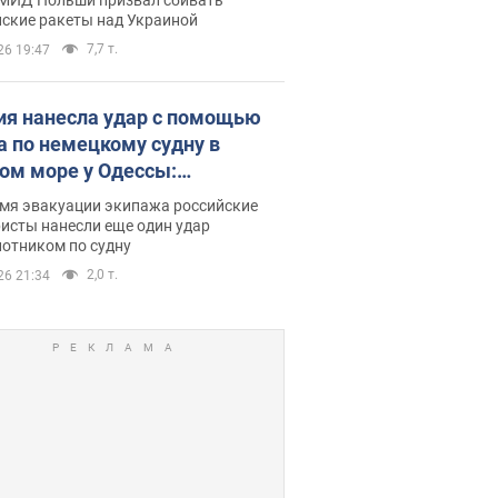
йские ракеты над Украиной
7,7 т.
26 19:47
ия нанесла удар с помощью
а по немецкому судну в
ом море у Одессы:
обности
емя эвакуации экипажа российские
исты нанесли еще один удар
лотником по судну
2,0 т.
26 21:34