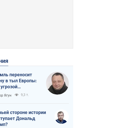
ения
мль переносит
ну в тыл Европы:
 угрозой
тическая
9,3 т.
ор Ягун
истика
чьей стороне истории
тупает Дональд
мп?