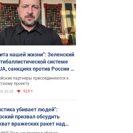
ита нашей жизни": Зеленский
нтибаллистической системе
JA, санкциях против России и
ержке аграриев. Видео
ейские партнеры присоединяются к
стному проекту
52,9 т.
26 20:20
истика убивает людей":
рский призвал обсудить
хват вражеских ракет над
иной
 МИД Польши призвал сбивать