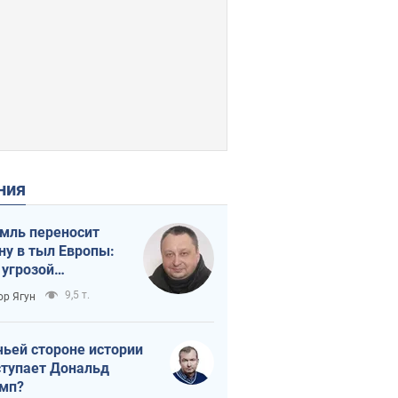
ения
мль переносит
ну в тыл Европы:
 угрозой
тическая
9,5 т.
ор Ягун
истика
чьей стороне истории
тупает Дональд
мп?