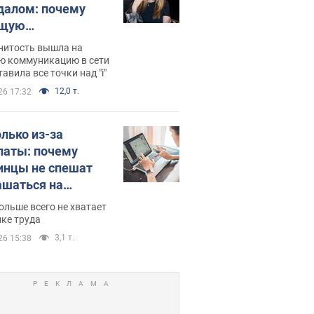
далом: почему
ущую
раведливо
нитость вышла на
йтили
ю коммуникацию в сети
тавила все точки над "i"
12,0 т.
26 17:32
олько из-за
латы: почему
инцы не спешат
ашаться на
нсии
ольше всего не хватает
ке труда
3,1 т.
26 15:38