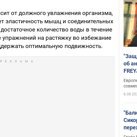
сит от должного увлажнения организма,
ет эластичность мышц и соединительных
 достаточное количество воды в течение
е упражнений на растяжку во избежание
ддержать оптимальную подвижность.
"Защ
об а
FREY
подд
Европ
совме
6.08.20
"Бал
Сико
пере
Укра
Глава