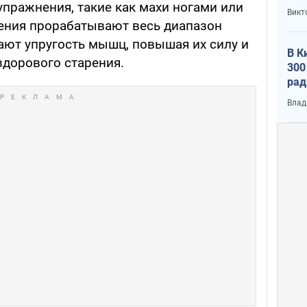
упражнения, такие как махи ногами или
Викт
нения прорабатывают весь диапазон
ают упругость мышц, повышая их силу и
В К
здорового старения.
300
рад
воп
Влад