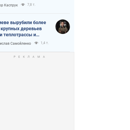
7,8 т.
ор Каспрук
иеве вырубили более
 крупных деревьев
и теплотрассы и
реки Генплану
1,4 т.
ислав Самойленко