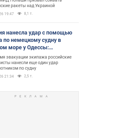
йские ракеты над Украиной
8,1 т.
26 19:47
ия нанесла удар с помощью
а по немецкому судну в
ом море у Одессы:
обности
емя эвакуации экипажа российские
исты нанесли еще один удар
лотником по судну
2,5 т.
26 21:34