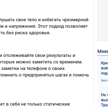
лушать свое тело и избегать чрезмерной
м и напряжения. Этот подход позволяет
ть без риска здоровья.
Мн
 отслеживайте свои результаты и
оторые можно заметить со временем.
Кре
 заметки на телефоне о своих
вой
под
помнить о предпринятых шагах и помочь
кри
Викт
лог
На 
выс
т в себя не только статические
Тра