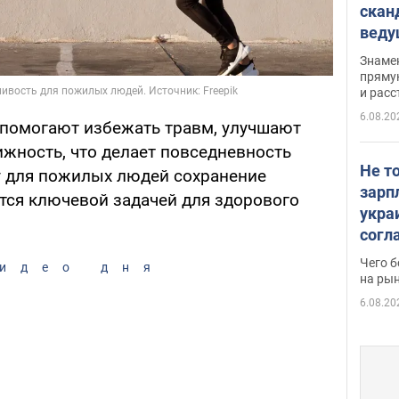
скан
вед
несп
Знаме
захе
пряму
и расс
6.08.20
помогают избежать травм, улучшают
ижность, что делает повседневность
Не т
у для пожилых людей сохранение
зарп
ется ключевой задачей для здорового
укра
согл
вака
Чего б
идео дня
на рын
6.08.20