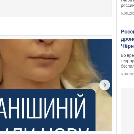
росси
6.08.20
Росс
дрон
Чёрн
подр
Во вр
террор
беспи
6.08.20