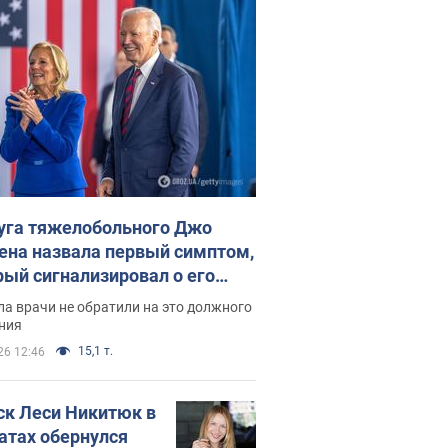
уга тяжелобольного Джо
ена назвала первый симптом,
рый сигнализировал о его
ессивном" раке
а врачи не обратили на это должного
ния
15,1 т.
26 12:46
ск Леси Никитюк в
атах обернулся