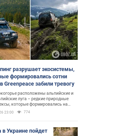
пинг разрушает экосистемы,
рые формировались сотни
 в Greenpeace забили тревогу
окогорье расположены альпийские и
пийские луга – редкие природные
ексы, которые формировались на
ении сотен лет
774
26 23:00
 в Украине пойдет