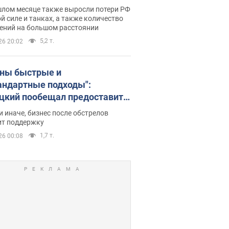
родовали статистику
шлом месяце также выросли потери РФ
й силе и танках, а также количество
ений на большом расстоянии
5,2 т.
26 20:02
ны быстрые и
андартные подходы":
цкий пообещал предоставить
есу приоритетный доступ к
и иначе, бизнес после обстрелов
щимся складским
ит поддержку
ещениям
1,7 т.
26 00:08