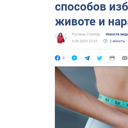
способов изб
животе и на
Руслана Стрелец
Новости мед
6.06.2024 23:33
2 минуты
0