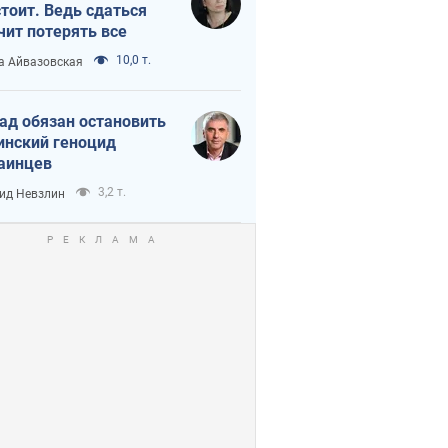
тоит. Ведь сдаться
чит потерять все
10,0 т.
а Айвазовская
ад обязан остановить
инский геноцид
аинцев
3,2 т.
ид Невзлин