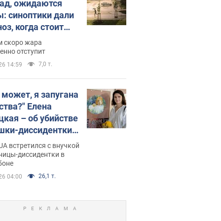
пад, ожидаются
ы: синоптики дали
оз, когда стоит
ать изменения
м скоро жара
ды
енно отступит
7,0 т.
26 14:59
, может, я запугана
ства?" Елена
цкая – об убийстве
шки-диссидентки
 Горской, критике
A встретился с внучкой
 Стуса и бегстве в
ницы-диссидентки в
боне
угалию с пятью
ми
26,1 т.
26 04:00