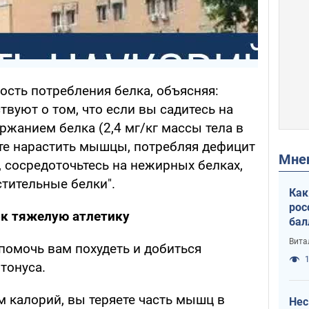
ость потребления белка, объясняя:
твуют о том, что если вы садитесь на
ржанием белка (2,4 мг/кг массы тела в
те нарастить мышцы, потребляя дефицит
Мн
, сосредоточьтесь на нежирных белках,
стительные белки".
Как
рос
ок тяжелую атлетику
бал
Вита
помочь вам похудеть и добиться
1
тонуса.
м калорий, вы теряете часть мышц в
Нес