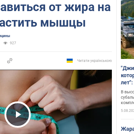
авиться от жира на
растить мышцы
ицины
927
Читати українською
"Джи
кото
лет":
В выс
субаль
компл
протяж
5.08.20
Play Video
Жара