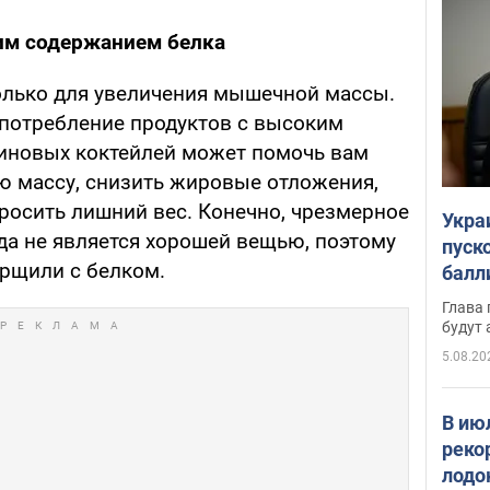
им содержанием белка
олько для увеличения мышечной массы.
потребление продуктов с высоким
иновых коктейлей может помочь вам
 массу, снизить жировые отложения,
росить лишний вес. Конечно, чрезмерное
Укра
да не является хорошей вещью, поэтому
пуск
орщили с белком.
балл
пров
Глава 
будут
5.08.20
В ию
реко
лодо