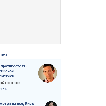
ения
 противостоять
сийской
листике
лий Портников
4,7 т.
мотря на все, Киев