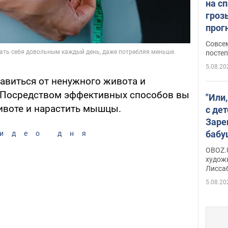
на с
гроз
прогн
ожид
Совсе
пого
постеп
5.08.20
авиться от ненужного живота и
 Посредством эффективных способов вы
"Или
ивоте и нарастить мышцы.
с дет
Заре
бабу
идео дня
Аллы
OBOZ.U
сына
худож
Лисса
Порт
деть
5.08.20