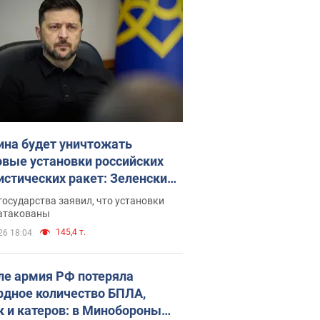
ина будет уничтожать
овые установки российских
истических ракет: Зеленский
ел заседание СНБО
государства заявил, что установки
 атакованы
145,4 т.
26 18:04
ле армия РФ потеряла
рдное количество БПЛА,
к и катеров: в Минобороны