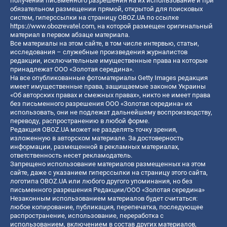
получении письменного разрешения на их использование и при
обязательном размещении прямой, открытой для поисковых
систем, гиперссылки на страницу OBOZ.UA по ссылке
https://www.obozrevatel.com
, на которой размещен оригинальный
материал в первом абзаце материала.
Все материалы на этом сайте, в том числе интервью, статьи,
исследования – служебные произведения журналистов
редакции, исключительные имущественные права на которые
принадлежат ООО «Золотая середина».
На все опубликованные фотоматериалы Getty Images редакция
имеет имущественные права, защищаемые законом Украины
«Об авторских правах и смежных правах», никто не имеет права
без письменного разрешения ООО «Золотая середина» их
использовать, они не подлежат дальнейшему воспроизводству,
переводу, распространению в любой форме.
Редакция OBOZ.UA может не разделять точку зрения,
изложенную в авторском материале. За достоверность
информации, размещенной в рекламных материалах,
ответственность несет рекламодатель.
Запрещено использование материалов размещенных на этом
сайте, даже с указанием гиперссылки на страницу этого сайта,
логотипа OBOZ.UA или любого другого упоминания, но без
письменного разрешения Редакции/ООО «Золотая середина»
Незаконным использованием материалов будет считаться:
любое копирование, публикация, перепечатка, последующее
распространение, использование, переработка с
использованием, включением в состав других материалов,