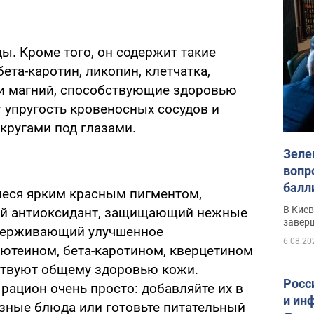
ды. Кроме того, он содержит такие
ета-каротин, ликопин, клетчатка,
й и магний, способствующие здоровью
т упругость кровеносных сосудов и
кругами под глазами.
Зеле
вопр
балл
еся ярким красным пигментом,
прог
В Кие
ый антиоксидант, защищающий нежные
реше
завер
держивающий улучшенное
6.08.20
ютеином, бета-каротином, кверцетином
ствуют общему здоровью кожи.
Росс
рацион очень просто: добавляйте их в
и ин
азные блюда или готовьте питательный