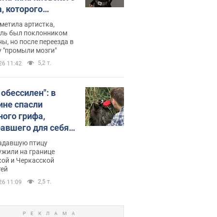
, которого
омбировали": он
метила артистка,
 русского не знал,
ель был поклонником
ы, но после переезда в
перь хочет
 "промыли мозги"
цида украинцев
5,2 т.
26 11:42
 обессилен": в
ине спасли
ного грифа,
авшего для себя
пичный маршрут.
адавшую птицу
ужили на границе
кой и Черкасской
тей
2,5 т.
26 11:09