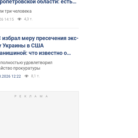
ропетровской области: есть
бшие и раненые. Фото
ли три человека
4,3 т.
26 14:15
 избрал меру пресечения экс-
у Украины в США
анишиной: что известно о
е полностью удовлетворил
айство прокуратуры
8,1 т.
8.2026 12:22