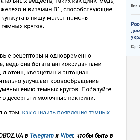
тельных веществ, таких как цинк, медь,
Викт
, железо и витамин B1, способствующие
 кунжута в пищу может помочь
Рос
 темных кругов.
дем
укр
сто
Юрий
овые рецепторы и одновременно
, ведь она богата антиоксидантами,
, лютеин, кверцетин и антоциан.
чительно улучшает кровообращение
к уменьшению темных кругов. Побалуйте
е в десерты и молочные коктейли.
 о том,
как снизить появление темных
 OBOZ.UA в
Telegram
и
Viber
, чтобы быть в