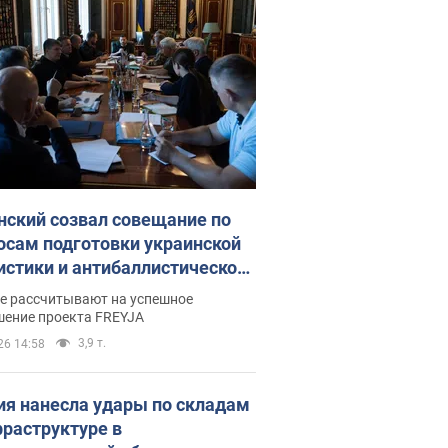
нский созвал совещание по
осам подготовки украинской
истики и антибаллистической
раммы FREYJA: какие
ве рассчитывают на успешное
ния готовятся
шение проекта FREYJA
3,9 т.
26 14:58
ия нанесла удары по складам
фраструктуре в