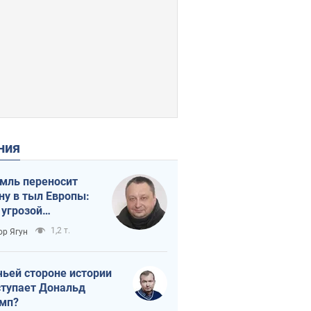
ения
мль переносит
ну в тыл Европы:
 угрозой
тическая
1,2 т.
ор Ягун
истика
чьей стороне истории
тупает Дональд
мп?