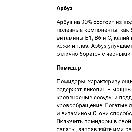
Арбуз
Арбуз на 90% состоит из во
полезные компоненты, как б
витамины B1, B6 и C, кали
кожи и глаз. Арбуз улучшае
отлично борется с черными 
Помидор
Помидоры, характеризующи
содержат ликопин – мощн
кровеносные сосуды и под
кровообращение. Богатые л
и витамином С, они способ
Включить помидоры в свой 
салаты, заправляйте ими р