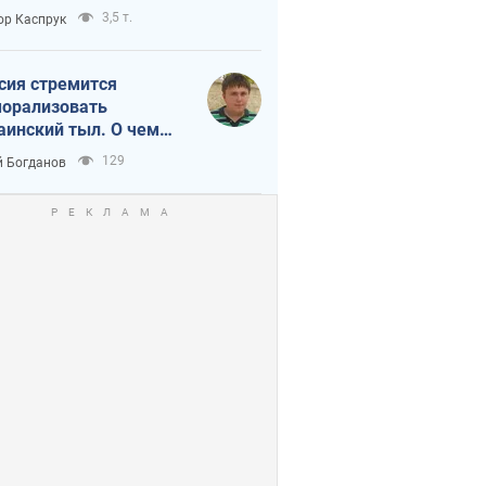
3,5 т.
ор Каспрук
сия стремится
орализовать
аинский тыл. О чем
ит себе напомнить
129
 Богданов