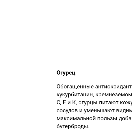
Огурец
Обогащенные антиоксиданта
кукурбитацин, кремнеземом
С, Е и К, огурцы питают ко
сосудов и уменьшают видим
максимальной пользы добав
бутерброды.