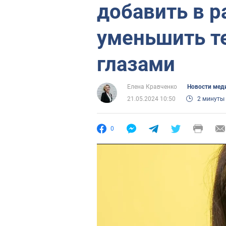
добавить в р
уменьшить т
глазами
Елена Кравченко
Новости мед
21.05.2024 10:50
2 минуты
0