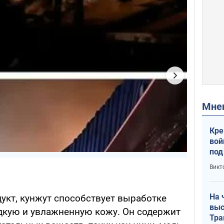
Мн
Кре
вой
под
кри
Викт
лог
На 
укт, кунжут способствует выработке
выс
адкую и увлажненную кожу. Он содержит
Тра