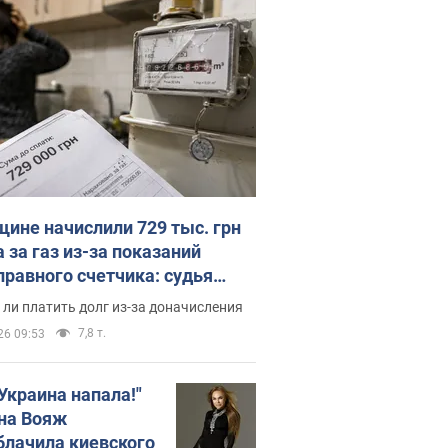
ине начислили 729 тыс. грн
 за газ из-за показаний
правного счетчика: судья
с неожиданное решение
ли платить долг из-за доначисления
7,8 т.
26 09:53
 Украина напала!"
на Вояж
блачила киевского