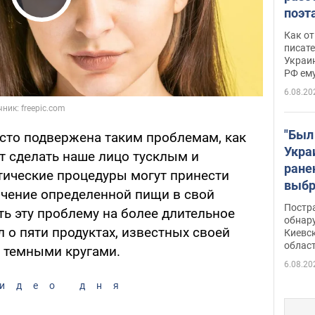
Play Video
поэта
"заз
Как от
даже
писат
Украин
а те
РФ ему
гено
6.08.20
"Был
асто подвержена таким проблемам, как
Укра
т сделать наше лицо тусклым и
ране
ические процедуры могут принести
выбр
чение определенной пищи в свой
нети
Постр
ь эту проблему на более длительное
Фото
обнар
 о пяти продуктах, известных своей
Киевс
облас
 темными кругами.
6.08.20
идео дня