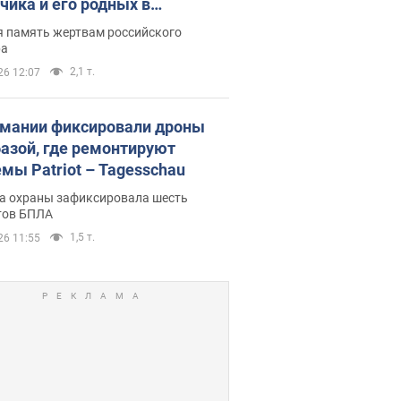
чика и его родных в
льтате атаки РФ на Киевскую
я память жертвам российского
сть. Видео и фото
ра
2,1 т.
26 12:07
рмании фиксировали дроны
базой, где ремонтируют
емы Patriot – Tagesschau
а охраны зафиксировала шесть
тов БПЛА
1,5 т.
26 11:55