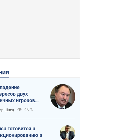
ения
падение
ересов двух
ичных игроков
 тайный план
4,6 т.
ор Швец
мпа и Путина?
ск готовится к
кционированию в