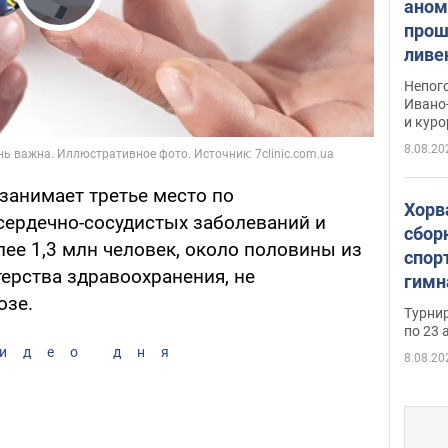
аном
Play Video
прош
ливе
прев
Непог
Виде
Ивано
и кур
8.08.20
занимает третье место по
Хорв
сердечно-сосудистых заболеваний и
сбор
ее 1,3 млн человек, около половины из
спор
ерства здравоохранения, не
гимн
озе.
офиц
Турнир
на ч
по 23 
осно
идео дня
8.08.20