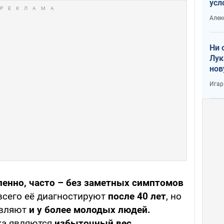
усл
вое
Алек
Ни 
Лук
нов
Игар
пенно, часто – без заметных симптомов
всего её диагностируют
после 40 лет
, но
являют
и у более молодых людей.
ка являются
избыточный вес,