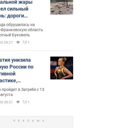
альной жары
ел сильный
нь: дороги
ратились в реки.
ода обрушилась на
о
-Франковскую область
ортный Буковель
7,8 т.
26 09:27
атия унизила
ную России по
тивной
астике,
иально не пустив
 пройдет в Загребе с 13
емпионат Европы
августа
вных спортсменов
7,0 т.
26 09:51