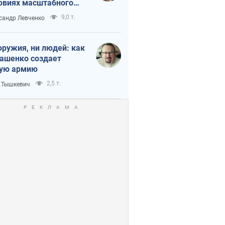
овиях масштабного
нного кризиса
9,0 т.
сандр Левченко
оружия, ни людей: как
ашенко создает
ую армию
2,5 т.
 Тышкевич