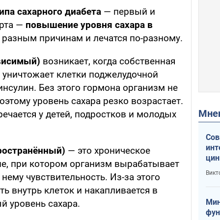
ипа сахарного диабета
— первый и
рта —
повышение уровня сахара в
о разным причинам и лечатся по-разному.
ависимый)
возникает, когда собственная
 уничтожает клетки поджелудочной
сулин. Без этого гормона организм не
оэтому уровень сахара резко возрастает.
Мн
речается у детей, подростков и молодых
Сов
инт
ространённый)
— это хроническое
цин
е, при котором организм вырабатывает
или
Викт
 нему чувствительность. Из-за этого
Тра
ь внутрь клеток и накапливается в
Мин
 уровень сахара.
фун