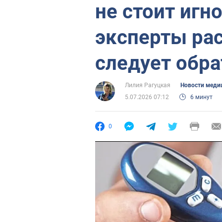
не стоит игн
эксперты рас
следует обр
Лилия Рагуцкая
Новости меди
5.07.2026 07:12
6 минут
0