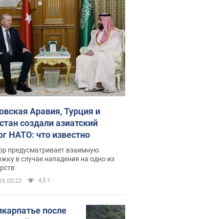
овская Аравия, Турция и
стан создали азиатский
ог НАТО: что известно
ор предусматривает взаимную
жку в случае нападения на одно из
арств
4,5 т.
26 00:22
икарпатье после