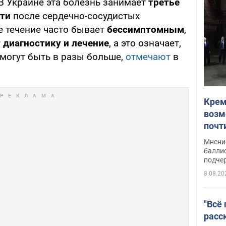
 Украине эта болезнь занимает
третье
сти
после сердечно-сосудистых
е течение часто бывает
бессимптомным
,
 диагностику и лечение
, а это означает,
могут быть в разы больше,
отмечают
в
Крем
возм
почт
Укра
Мнение
баллис
подче
8.08.20
"Всё
расс