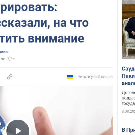
орировать:
сказали, на что
атить внимание
цины
7,7 т.
Сауд
Паки
Читати українською
анал
Догов
поддер
госуд
8.08.20
В Пр