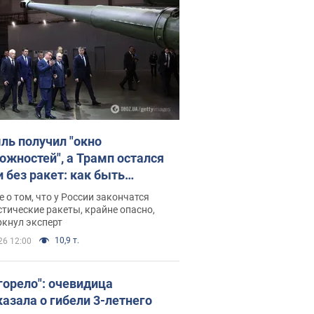
ль получил "окно
ожностей", а Трамп остался
и без ракет: как быть
ине? Интервью с Мельником
 о том, что у России закончатся
тические ракеты, крайне опасно,
ркнул эксперт
10,9 т.
26 12:00
 горело": очевидица
казала о гибели 3-летнего