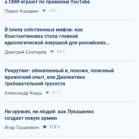
а СМИ играют по правилам YouTube
Павел Казарин
1,4 т.
В плену собственных мифов: как
Константиновка стала главной
идеологической ловушкой для российских
оккупантов
Дмитрий Снегирев
3,9 т.
Рекрутинг: обновленный и, похоже, полезный
вражеский опыт, или Диалектика
требовательной трусости
Александр Кирш
3,1 т.
Ни оружия, ни людей: как Лукашенко
создает новую армию
Игар Тышкевич
17,2 т.