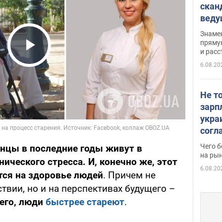
скан
вед
несп
Знаме
захе
пряму
и расс
Play Video
6.08.20
Не т
зарп
укра
согл
вака
Чего б
инцы в последние годы живут в
на рын
ического стресса. И, конечно же, этот
6.08.20
тся на здоровье людей
. Причем не
твии, но и на перспективах будущего –
чего, люди
быстрее стареют
.