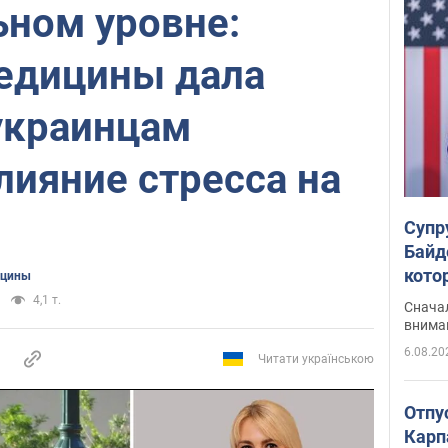
ьном уровне:
едицины дала
украинцам
ияние стресса на
Супр
Байд
кото
ицины
"агр
4,1 т.
Сначал
внима
6.08.20
Читати українською
Отпу
Карп