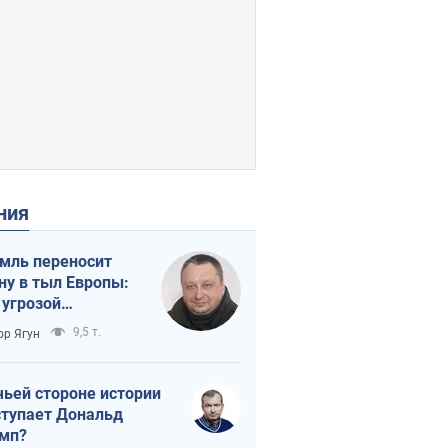
ения
мль переносит
ну в тыл Европы:
 угрозой
тическая
9,5 т.
ор Ягун
истика
чьей стороне истории
тупает Дональд
мп?