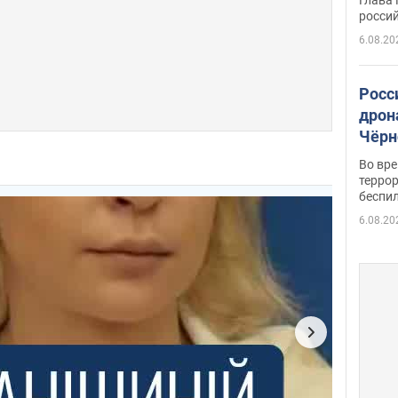
росси
6.08.20
Росс
дрон
Чёрн
подр
Во вр
террор
беспи
6.08.20