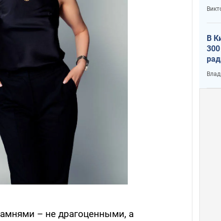
Викт
В К
300
рад
воп
Влад
камнями – не драгоценными, а