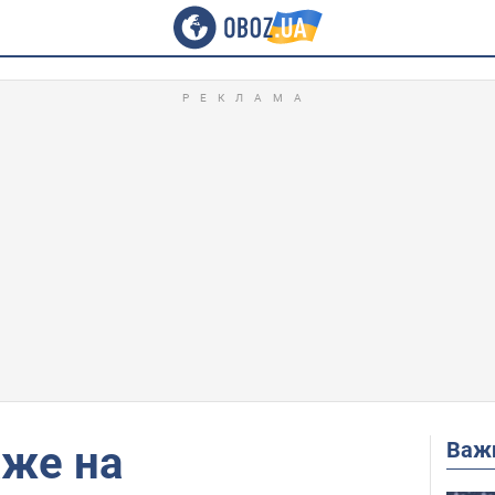
Важ
аже на