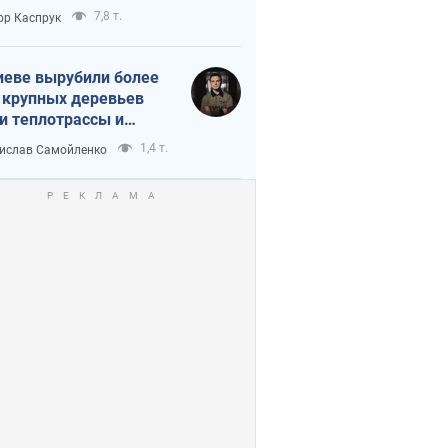
7,8 т.
ор Каспрук
иеве вырубили более
 крупных деревьев
и теплотрассы и
реки Генплану
1,4 т.
ислав Самойленко