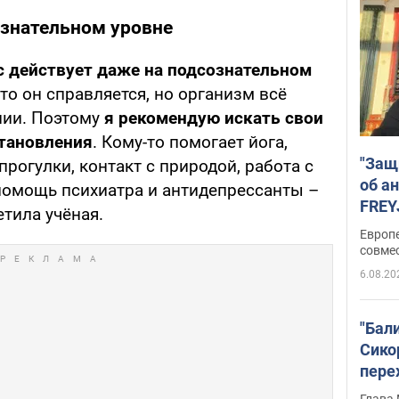
ознательном уровне
с действует даже на подсознательном
что он справляется, но организм всё
нии. Поэтому
я рекомендую искать свои
тановления
. Кому-то помогает йога,
"Защ
прогулки, контакт с природой, работа с
об а
помощь психиатра и антидепрессанты –
FREY
етила учёная.
подд
Европ
совме
6.08.20
"Бал
Сико
пере
Укра
Глава