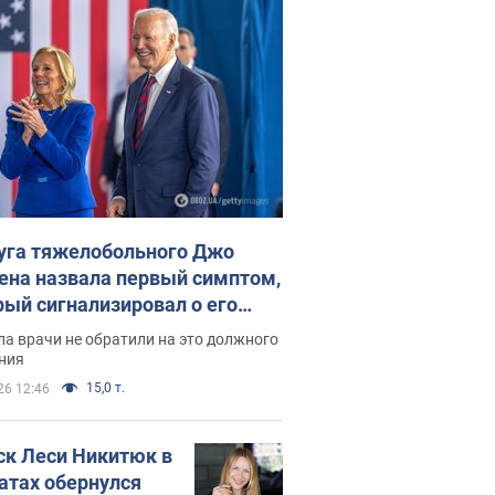
уга тяжелобольного Джо
ена назвала первый симптом,
рый сигнализировал о его
ессивном" раке
а врачи не обратили на это должного
ния
15,0 т.
26 12:46
ск Леси Никитюк в
атах обернулся