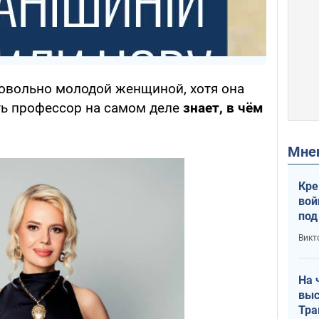
овольно молодой женщиной, хотя она
сть профессор на самом деле
знает, в чём
Мн
Кре
вой
под
кри
Викт
лог
На 
выс
Тра