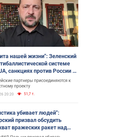
ита нашей жизни": Зеленский
нтибаллистической системе
JA, санкциях против России и
ержке аграриев. Видео
ейские партнеры присоединяются к
стному проекту
51,7 т.
26 20:20
истика убивает людей":
рский призвал обсудить
хват вражеских ракет над
иной
 МИД Польши призвал сбивать