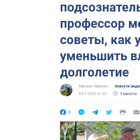
подсознател
профессор м
советы, как 
уменьшить вл
долголетие
Михаил Левакин
Новости мед
8.07.2026 01:55
3 минуты
0