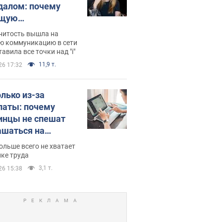
далом: почему
ущую
раведливо
нитость вышла на
йтили
ю коммуникацию в сети
тавила все точки над "i"
11,9 т.
26 17:32
олько из-за
латы: почему
инцы не спешат
ашаться на
нсии
ольше всего не хватает
ке труда
3,1 т.
26 15:38