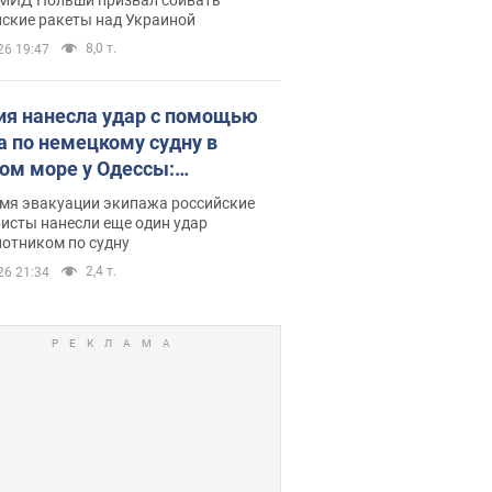
йские ракеты над Украиной
8,0 т.
26 19:47
ия нанесла удар с помощью
а по немецкому судну в
ом море у Одессы:
обности
емя эвакуации экипажа российские
исты нанесли еще один удар
лотником по судну
2,4 т.
26 21:34