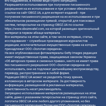
его поддоменах, в любом виде строго запрещено.
Разрешается использование при получении письменного
разрешения на их использование и при условии обязательной
ссылки на сайт OBOZ.UA, а для интернет-изданий - при
получении письменного разрешения на их использование и при
обязательном размещении прямой, открытой для поисковых
систем, гиперссылки на страницу OBOZ.UA по ссылке
https://www.obozrevatel.com
, на которой размещен оригинальный
материал в первом абзаце материала.
Все материалы на этом сайте, в том числе интервью, статьи,
исследования – служебные произведения журналистов
редакции, исключительные имущественные права на которые
принадлежат ООО «Золотая середина».
На все опубликованные фотоматериалы Getty Images редакция
имеет имущественные права, защищаемые законом Украины
«Об авторских правах и смежных правах», никто не имеет права
без письменного разрешения ООО «Золотая середина» их
использовать, они не подлежат дальнейшему воспроизводству,
переводу, распространению в любой форме.
Редакция OBOZ.UA может не разделять точку зрения,
изложенную в авторском материале. За достоверность
информации, размещенной в рекламных материалах,
ответственность несет рекламодатель.
Запрещено использование материалов размещенных на этом
сайте, даже с указанием гиперссылки на страницу этого сайта,
логотипа OBOZ.UA или любого другого упоминания, но без
письменного разрешения Редакции/ООО «Золотая середина»