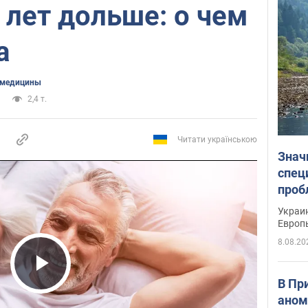
 лет дольше: о чем
а
 медицины
2,4 т.
Читати українською
Знач
спец
проб
гран
Украин
Европ
8.08.20
Play Video
В Пр
аном