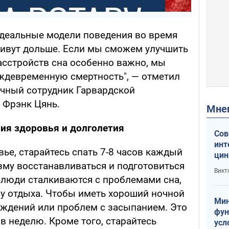
идеальные модели поведения во время
оживут дольше. Если мы сможем улучшить
асстройств сна особенно важно, мы
ждевременную смертность", — отметил
учный сотрудник Гарвардской
 Фрэнк Цянь.
Мн
ия здоровья и долголетия
Сов
инт
ье, старайтесь спать 7-8 часов каждый
цин
зму восстанавливаться и подготовиться
или
Викт
Тра
люди сталкиваются с проблемами сна,
ву отдыха. Чтобы иметь хороший ночной
Мин
буждений или проблем с засыпанием. Это
фун
в неделю. Кроме того, старайтесь
усл