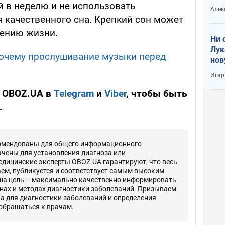
вое
й в неделю и не использовать
Алек
 качественного сна. Крепкий сон может
лению жизни.
Ни 
Лук
очему прослушивание музыки перед
нов
Игар
 OBOZ.UA в
Telegram
и
Viber
, чтобы быть
.
комендованы для общего информационного
ачены для установления диагноза или
едицинские эксперты OBOZ.UA гарантируют, что весь
ем, публикуется и соответствует самым высоким
ша цель – максимально качественно информировать
инах и методах диагностики заболеваний. Призываем
 а для диагностики заболеваний и определения
 обращаться к врачам.