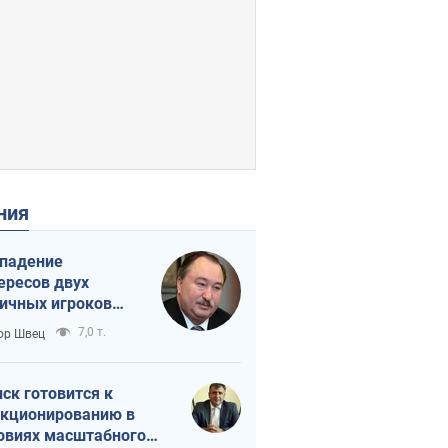
ения
падение
ересов двух
ичных игроков
 тайный план
7,0 т.
ор Швец
мпа и Путина?
ск готовится к
кционированию в
овиях масштабного