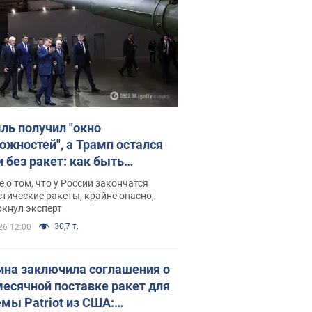
ль получил "окно
ожностей", а Трамп остался
и без ракет: как быть
ине? Интервью с Мельником
 о том, что у России закончатся
тические ракеты, крайне опасно,
ркнул эксперт
30,7 т.
26 12:00
ина заключила соглашения о
есячной поставке ракет для
емы Patriot из США: