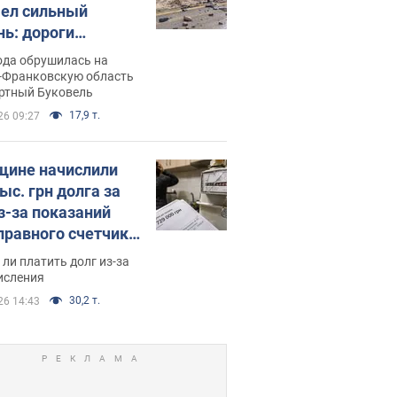
ел сильный
нь: дороги
ратились в реки.
ода обрушилась на
о
-Франковскую область
ортный Буковель
17,9 т.
26 09:27
ине начислили
ыс. грн долга за
из-за показаний
правного счетчика:
я вынес
ли платить долг из-за
иданное решение
исления
30,2 т.
26 14:43