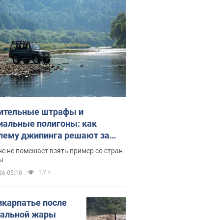
ительные штрафы и
иальные полигоны: как
лему джипинга решают за
ицей
е не помешает взять пример со стран
ы
1,7 т.
26 05:10
икарпатье после
альной жары