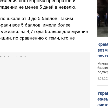
ребления снотворных препаратов и
ждении не менее 5 дней в неделю.
по шкале от 0 до 5 баллов. Таким
рали все 5 баллов, имели более
 жизни: на 4,7 года больше для мужчин
нщин, по сравнению с теми, кто не
Крем
возм
почт
Укра
Мнение
баллис
подче
8.08.20
Укра
ежем
сист