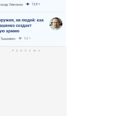
нного кризиса
12,9 т.
сандр Левченко
оружия, ни людей: как
ашенко создает
ую армию
9,8 т.
 Тышкевич