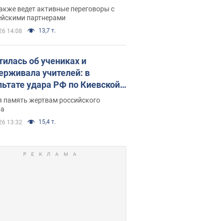
нский раскрыл подробности
акже ведет активные переговоры с
ейскими партнерами
13,7 т.
26 14:08
тилась об учениках и
ерживала учителей: в
льтате удара РФ по Киевской
сти погибли директор
я память жертвам российского
ского лицея, её муж и внук
ра
15,4 т.
26 13:32