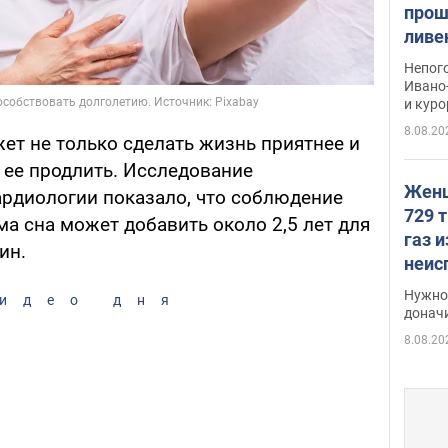
прош
ливе
прев
Непог
Виде
Ивано
и кур
8.08.20
т не только сделать жизнь приятнее и
 ее продлить. Исследование
Женщ
рдиологии показало, что соблюдение
729 т
а сна может добавить около 2,5 лет для
газ 
чин.
неис
судь
Нужно 
идео дня
неож
донач
8.08.20