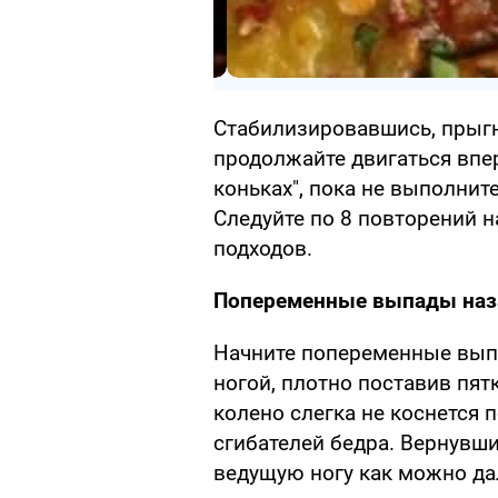
Стабилизировавшись, прыгн
продолжайте двигаться впер
коньках", пока не выполнит
Следуйте по 8 повторений н
подходов.
Попеременные выпады наз
Начните попеременные выпа
ногой, плотно поставив пятк
колено слегка не коснется 
сгибателей бедра. Вернувши
ведущую ногу как можно да