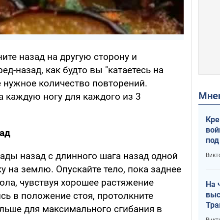
ите назад на другую сторону и
ед-назад, как будто вы "катаетесь на
е нужное количество повторений.
Мн
а каждую ногу для каждого из 3
Кре
вой
ад
под
кри
ды назад с длинного шага назад одной
Викт
лог
у на землю. Опускайте тело, пока заднее
пола, чувствуя хорошее растяжение
На 
выс
сь в положение стоя, протолкните
Тра
льше для максимального сгибания в
Викт