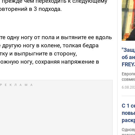
 прежде чем переходить к следующему
овторений в 3 подхода.
те одну ногу от пола и вытяните ее вдоль
 другую ногу в колене, толкая бедра
"Защ
тку и выпрыгните в сторону,
об а
ожную ногу, сохраняя напряжение в
FREY
подд
Европ
совме
6.08.20
С 1 
повы
раск
Однов
педаг