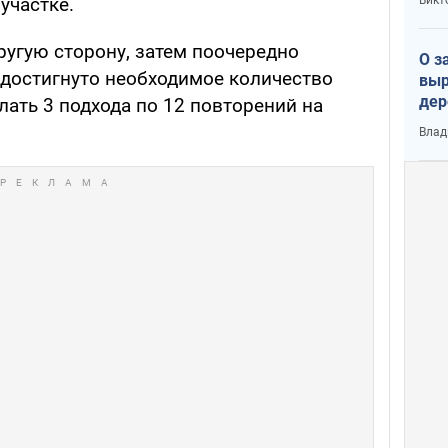
участке.
ругую сторону, затем поочередно
О з
т достигнуто необходимое количество
выр
дер
лать 3 подхода по 12 повторений на
что
Влад
Тер