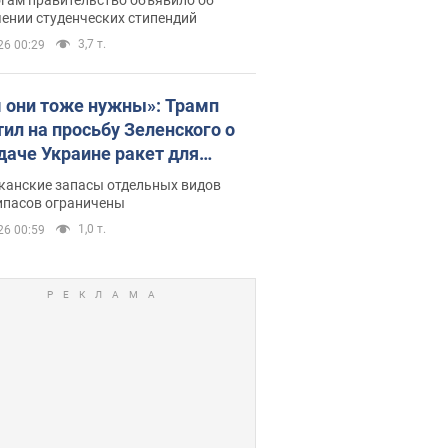
ении студенческих стипендий
3,7 т.
26 00:29
 они тоже нужны»: Трамп
тил на просьбу Зеленского о
даче Украине ракет для
ot
канские запасы отдельных видов
ипасов ограничены
1,0 т.
26 00:59