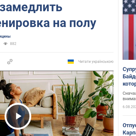
 замедлить
енировка на полу
ицины
882
Читати українською
Супр
Байд
кото
"агр
Сначал
внима
6.08.20
Play Video
Отпу
Карп