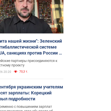
ита нашей жизни": Зеленский
нтибаллистической системе
JA, санкциях против России и
ержке аграриев. Видео
ейские партнеры присоединяются к
стному проекту
70,3 т.
26 20:20
сентября украинским учителям
сят зарплаты: Корецкий
рыл подробности
ременно с повышением зарплат
огам правительство объявило об