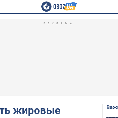
Важ
ть жировые