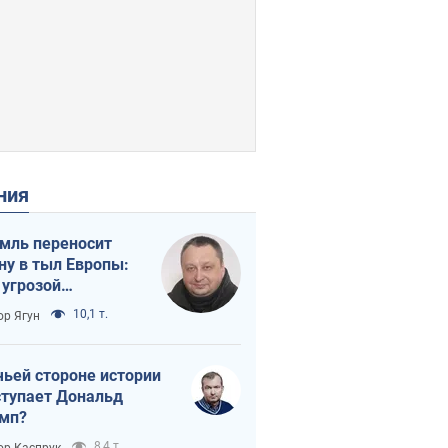
ения
мль переносит
ну в тыл Европы:
 угрозой
тическая
10,1 т.
ор Ягун
истика
чьей стороне истории
тупает Дональд
мп?
8,4 т.
ор Каспрук