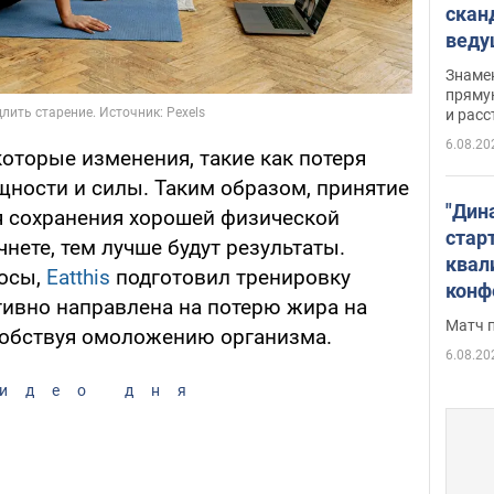
скан
вед
несп
Знаме
захе
пряму
и расс
6.08.20
оторые изменения, такие как потеря
ности и силы. Таким образом, принятие
"Дин
я сохранения хорошей физической
стар
нете, тем лучше будут результаты.
квал
росы,
Eatthis
подготовил тренировку
конф
тивно направлена на потерю жира на
Матч 
собствуя омоложению организма.
6.08.20
идео дня