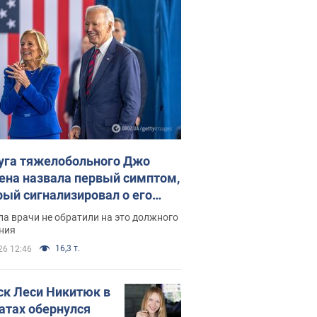
уга тяжелобольного Джо
ена назвала первый симптом,
рый сигнализировал о его
ессивном" раке
а врачи не обратили на это должного
ния
16,3 т.
26 12:46
ск Леси Никитюк в
атах обернулся