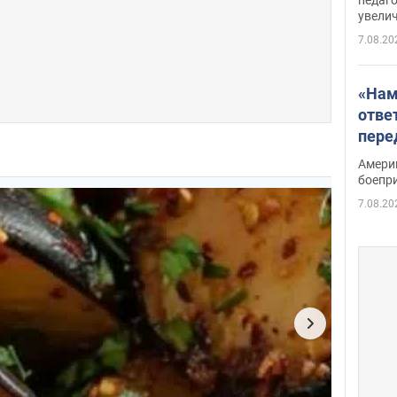
увелич
7.08.20
«Нам
отве
пере
Patri
Амери
боепр
7.08.20