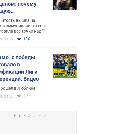
далом: почему
ущую
раведливо
нитость вышла на
йтили
ю коммуникацию в сети
тавила все точки над "i"
13,0 т.
26 17:32
амо" с победы
товало в
ификации Лиги
еренций. Видео
прошел в Люблине
2,2 т.
26 21:56