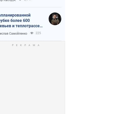
апланированной
убке более 600
евьев и теплотрассе:
 происходит на
225
ислав Самойленко
емках в Киеве