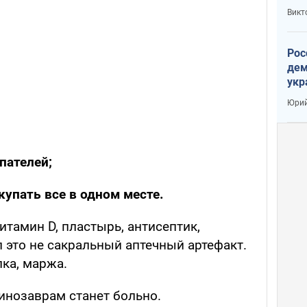
Викт
Рос
дем
укр
сто
Юрий
пателей;
упать все в одном месте.
итамин D, пластырь, антисептик,
 это не сакральный аптечный артефакт.
лка, маржа.
инозаврам станет больно.