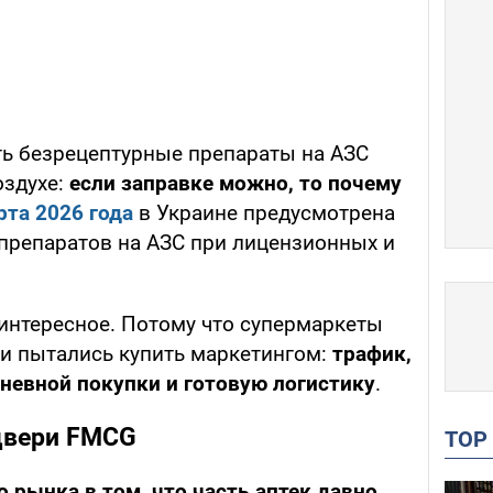
ь безрецептурные препараты на АЗС
оздухе:
если заправке можно, то почему
рта 2026 года
в Украине предусмотрена
препаратов на АЗС при лицензионных и
 интересное. Потому что супермаркеты
ми пытались купить маркетингом:
трафик,
невной покупки и готовую логистику
.
двери FMCG
TO
 рынка в том, что часть аптек давно