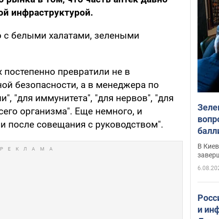
ой инфраструктурой.
о с белыми халатами, зелеными
х постепенно превратили не в
ной безопасности, а в менеджера по
", "для иммунитета", "для нервов", "для
Зеле
всего организма". Еще немного, и
вопр
и после совещания с руководством".
балл
прог
В Кие
реше
завер
6.08.20
Росс
и ин