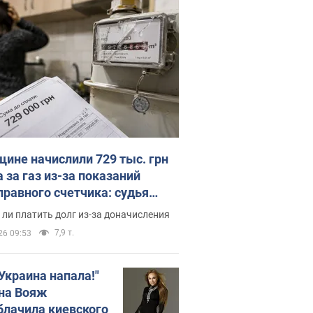
ине начислили 729 тыс. грн
 за газ из-за показаний
правного счетчика: судья
с неожиданное решение
ли платить долг из-за доначисления
7,9 т.
26 09:53
 Украина напала!"
на Вояж
блачила киевского