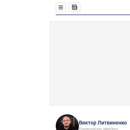
Виктор Литвиненко
Руководитель MedOboz