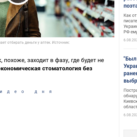
Play Video
поэта
"заз
Как от
даже
писат
Украин
а те
РФ ему
гено
6.08.20
"Был
похоже, заходит в фазу, где будет не
Укра
экономическая стоматология без
ране
выбр
нети
Постр
идео дня
Фото
обнар
Киевс
облас
6.08.20