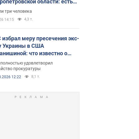
ропетровской области: есть
бшие и раненые. Фото
ли три человека
4,3 т.
26 14:15
 избрал меру пресечения экс-
у Украины в США
анишиной: что известно о
е полностью удовлетворил
айство прокуратуры
8,1 т.
8.2026 12:22