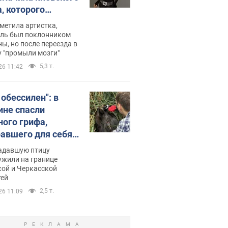
, которого
омбировали": он
метила артистка,
 русского не знал,
ель был поклонником
ы, но после переезда в
перь хочет
 "промыли мозги"
цида украинцев
5,3 т.
26 11:42
 обессилен": в
ине спасли
ного грифа,
авшего для себя
пичный маршрут.
адавшую птицу
ужили на границе
кой и Черкасской
тей
2,5 т.
26 11:09