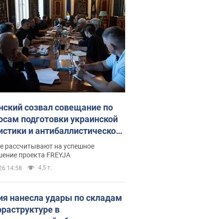
нский созвал совещание по
осам подготовки украинской
истики и антибаллистической
раммы FREYJA: какие
ве рассчитывают на успешное
ния готовятся
шение проекта FREYJA
4,5 т.
26 14:58
ия нанесла удары по складам
фраструктуре в