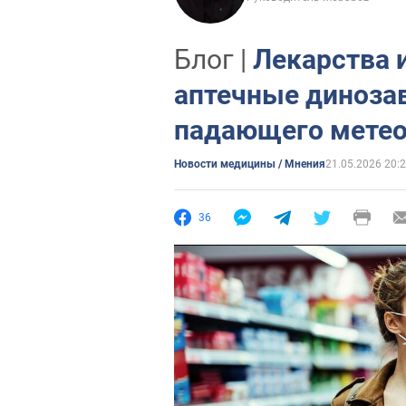
Блог |
Лекарства 
аптечные диноза
падающего метео
Новости медицины / Мнения
21.05.2026 20:
36