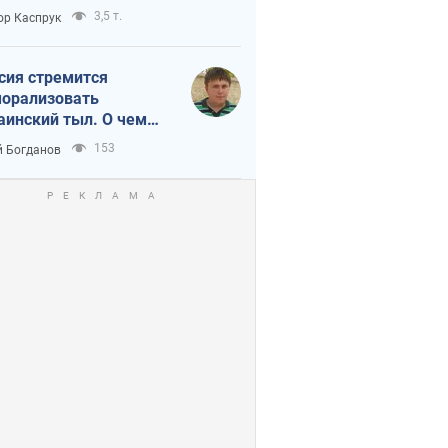
3,5 т.
ор Каспрук
сия стремится
орализовать
аинский тыл. О чем
ит себе напомнить
153
 Богданов