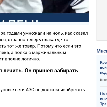
ра годами умножали на ноль, как сказал
с, странно теперь плакать, что
ть тот же товар. Потому что если это
Мн
пека, а полка с маржинальным
ит вполне логично.
Кре
вой
 лечить. Он пришел забирать
под
кри
Викт
лог
крупные сети АЗС не должны изобретать
На 
выс
Тра