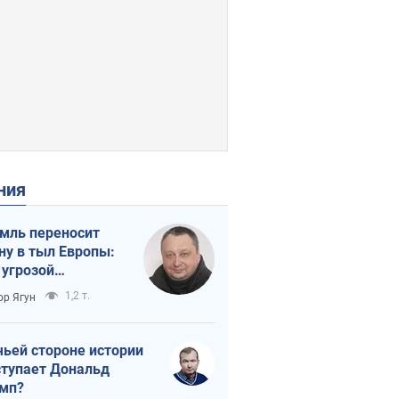
ения
мль переносит
ну в тыл Европы:
 угрозой
тическая
1,2 т.
ор Ягун
истика
чьей стороне истории
тупает Дональд
мп?