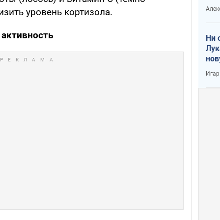
вое
Алек
изить уровень кортизола.
 активность
Ни 
Лук
нов
Игар