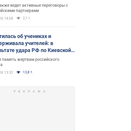
нский раскрыл подробности
акже ведет активные переговоры с
ейскими партнерами
2,1 т.
26 14:08
тилась об учениках и
ерживала учителей: в
льтате удара РФ по Киевской
сти погибли директор
я память жертвам российского
ского лицея, её муж и внук
ра
13,8 т.
26 13:32