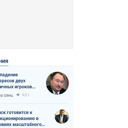
ения
падение
ересов двух
ичных игроков
 тайный план
6,2 т.
ор Швец
мпа и Путина?
ск готовится к
кционированию в
овиях масштабного