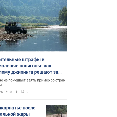
ительные штрафы и
иальные полигоны: как
лему джипинга решают за
ицей
е не помешает взять пример со стран
ы
1,6 т.
26 05:10
икарпатье после
альной жары