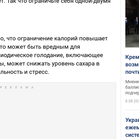
т. Так что ограничьте себя одной-двумя
о, что ограничение калорий повышает
что может быть вредным для
риодическое голодание, включающее
Крем
ы, может снижать уровень сахара в
возм
льность и стресс.
почт
Укра
Мнение
баллис
подче
8.08.20
Укра
ежем
сист