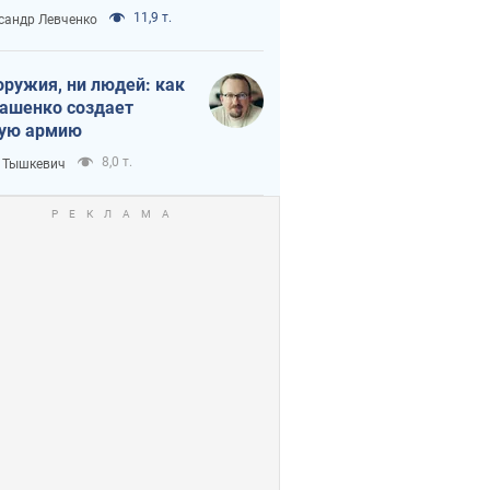
нного кризиса
11,9 т.
сандр Левченко
оружия, ни людей: как
ашенко создает
ую армию
8,0 т.
 Тышкевич