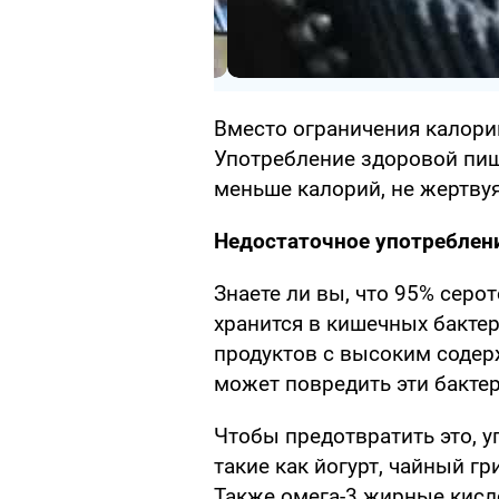
Вместо ограничения калорий
Употребление здоровой пи
меньше калорий, не жертву
Недостаточное употреблен
Знаете ли вы, что 95% серо
хранится в кишечных бакте
продуктов с высоким соде
может повредить эти бактер
Чтобы предотвратить это, у
такие как йогурт, чайный гр
Также омега-3 жирные кисло