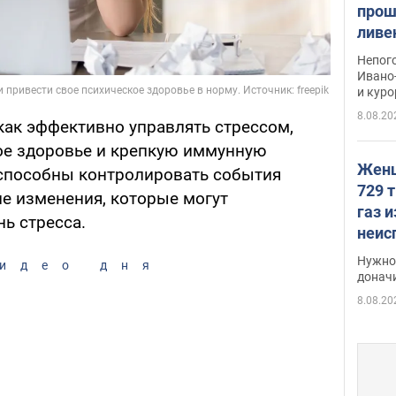
прош
ливе
прев
Непог
Виде
Ивано
и кур
8.08.20
как эффективно управлять стрессом,
ое здоровье и крепкую иммунную
Женщ
а способны контролировать события
729 т
ие изменения, которые могут
газ 
ь стресса.
неис
судь
Нужно 
идео дня
неож
донач
8.08.20