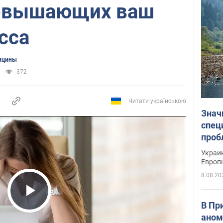
повышающих ваш
сса
ицины
372
Читати українською
Знач
спец
проб
гран
Украин
Европ
8.08.20
Play Video
В Пр
аном