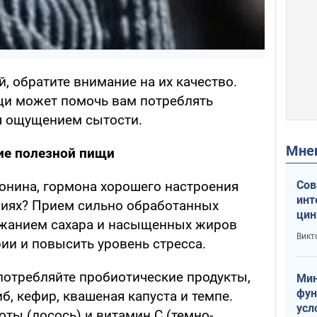
, обратите внимание на их качество.
щи может помочь вам потреблять
я ощущением сытости.
Мн
ие полезной пищи
Сов
тонина, гормона хорошего настроения
инт
риях? Прием сильно обработанных
цин
ржанием сахара и насыщенных жиров
или
Викт
ии и повысить уровень стресса.
Тра
потребляйте пробиотические продукты,
Мин
фун
иб, кефир, квашеная капуста и темпе.
усл
ты (лосось) и витамин С (темно-