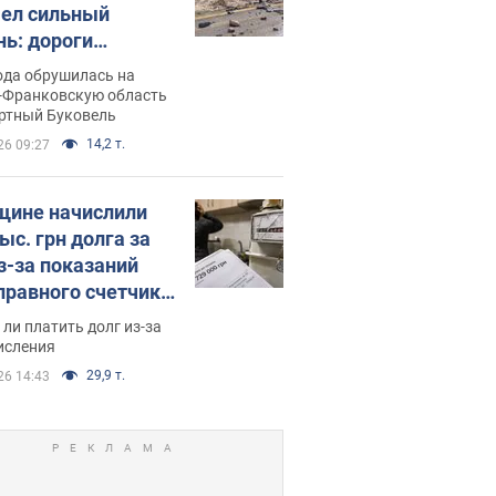
ел сильный
нь: дороги
ратились в реки.
ода обрушилась на
о
-Франковскую область
ортный Буковель
14,2 т.
26 09:27
ине начислили
ыс. грн долга за
из-за показаний
правного счетчика:
я вынес
ли платить долг из-за
иданное решение
исления
29,9 т.
26 14:43