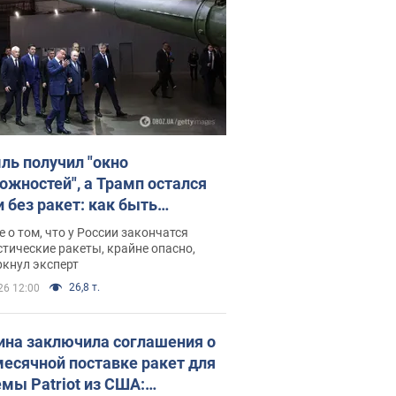
ль получил "окно
ожностей", а Трамп остался
и без ракет: как быть
ине? Интервью с Мельником
 о том, что у России закончатся
тические ракеты, крайне опасно,
ркнул эксперт
26,8 т.
26 12:00
ина заключила соглашения о
есячной поставке ракет для
емы Patriot из США: