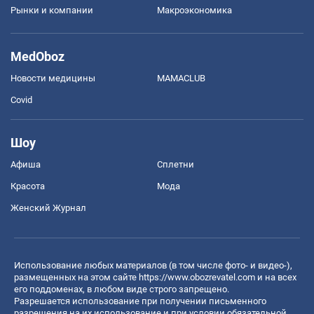
Рынки и компании
Mакроэкономика
MedOboz
Новости медицины
MAMACLUB
Covid
Шоу
Афиша
Сплетни
Красота
Мода
Женский Журнал
Использование любых материалов (в том числе фото- и видео-),
размещенных на этом сайте
https://www.obozrevatel.com
и на всех
его поддоменах, в любом виде строго запрещено.
Разрешается использование при получении письменного
разрешения на их использование и при условии обязательной