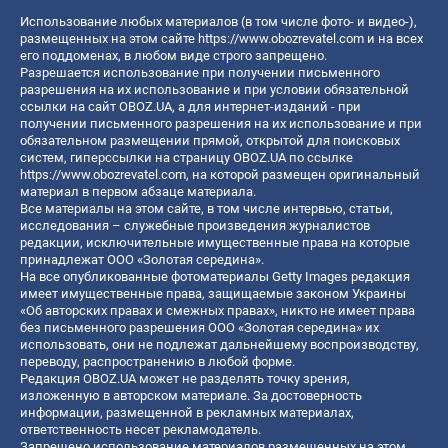
Использование любых материалов (в том числе фото- и видео-),
размещенных на этом сайте
https://www.obozrevatel.com
и на всех
его поддоменах, в любом виде строго запрещено.
Разрешается использование при получении письменного
разрешения на их использование и при условии обязательной
ссылки на сайт OBOZ.UA, а для интернет-изданий - при
получении письменного разрешения на их использование и при
обязательном размещении прямой, открытой для поисковых
систем, гиперссылки на страницу OBOZ.UA по ссылке
https://www.obozrevatel.com
, на которой размещен оригинальный
материал в первом абзаце материала.
Все материалы на этом сайте, в том числе интервью, статьи,
исследования – служебные произведения журналистов
редакции, исключительные имущественные права на которые
принадлежат ООО «Золотая середина».
На все опубликованные фотоматериалы Getty Images редакция
имеет имущественные права, защищаемые законом Украины
«Об авторских правах и смежных правах», никто не имеет права
без письменного разрешения ООО «Золотая середина» их
использовать, они не подлежат дальнейшему воспроизводству,
переводу, распространению в любой форме.
Редакция OBOZ.UA может не разделять точку зрения,
изложенную в авторском материале. За достоверность
информации, размещенной в рекламных материалах,
ответственность несет рекламодатель.
Запрещено использование материалов размещенных на этом