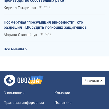
производство собственных ракет
Кирилл Татаринов
2,1 т.
Посмертная "презумпция виновности": кто
разрешил ТЦК судить погибших защитников
Марина Ставнійчук
5,0 т.
Все мнения
В начало
О компании
Команда
Правовая информация
Политика