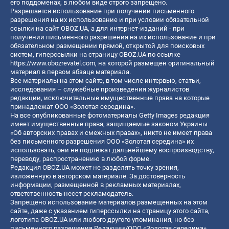
его поддоменах, в любом виде строго запрещено.
Разрешается использование при получении письменного
разрешения на их использование и при условии обязательной
ссылки на сайт OBOZ.UA, а для интернет-изданий - при
получении письменного разрешения на их использование и при
обязательном размещении прямой, открытой для поисковых
систем, гиперссылки на страницу OBOZ.UA по ссылке
https://www.obozrevatel.com
, на которой размещен оригинальный
материал в первом абзаце материала.
Все материалы на этом сайте, в том числе интервью, статьи,
исследования – служебные произведения журналистов
редакции, исключительные имущественные права на которые
принадлежат ООО «Золотая середина».
На все опубликованные фотоматериалы Getty Images редакция
имеет имущественные права, защищаемые законом Украины
«Об авторских правах и смежных правах», никто не имеет права
без письменного разрешения ООО «Золотая середина» их
использовать, они не подлежат дальнейшему воспроизводству,
переводу, распространению в любой форме.
Редакция OBOZ.UA может не разделять точку зрения,
изложенную в авторском материале. За достоверность
информации, размещенной в рекламных материалах,
ответственность несет рекламодатель.
Запрещено использование материалов размещенных на этом
сайте, даже с указанием гиперссылки на страницу этого сайта,
логотипа OBOZ.UA или любого другого упоминания, но без
письменного разрешения Редакции/ООО «Золотая середина»