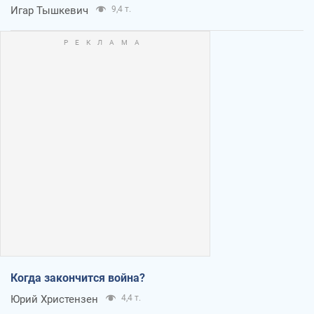
Игар Тышкевич
9,4 т.
Когда закончится война?
Юрий Христензен
4,4 т.