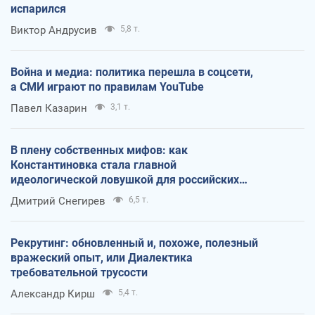
испарился
Виктор Андрусив
5,8 т.
Война и медиа: политика перешла в соцсети,
а СМИ играют по правилам YouTube
Павел Казарин
3,1 т.
В плену собственных мифов: как
Константиновка стала главной
идеологической ловушкой для российских
оккупантов
Дмитрий Снегирев
6,5 т.
Рекрутинг: обновленный и, похоже, полезный
вражеский опыт, или Диалектика
требовательной трусости
Александр Кирш
5,4 т.