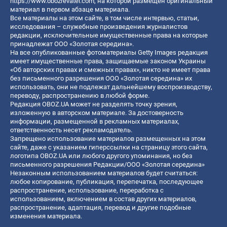
https://www.obozrevatel.com
, на которой размещен оригинальный
материал в первом абзаце материала.
Все материалы на этом сайте, в том числе интервью, статьи,
исследования – служебные произведения журналистов
редакции, исключительные имущественные права на которые
принадлежат ООО «Золотая середина».
На все опубликованные фотоматериалы Getty Images редакция
имеет имущественные права, защищаемые законом Украины
«Об авторских правах и смежных правах», никто не имеет права
без письменного разрешения ООО «Золотая середина» их
использовать, они не подлежат дальнейшему воспроизводству,
переводу, распространению в любой форме.
Редакция OBOZ.UA может не разделять точку зрения,
изложенную в авторском материале. За достоверность
информации, размещенной в рекламных материалах,
ответственность несет рекламодатель.
Запрещено использование материалов размещенных на этом
сайте, даже с указанием гиперссылки на страницу этого сайта,
логотипа OBOZ.UA или любого другого упоминания, но без
письменного разрешения Редакции/ООО «Золотая середина»
Незаконным использованием материалов будет считаться:
любое копирование, публикация, перепечатка, последующее
распространение, использование, переработка с
использованием, включением в состав других материалов,
распространение, адаптация, перевод и другие подобные
изменения материала.