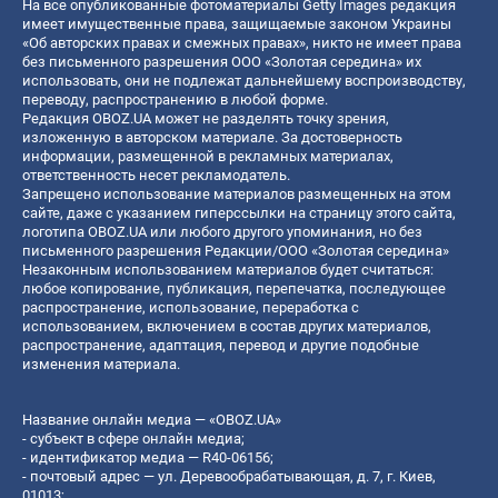
На все опубликованные фотоматериалы Getty Images редакция
имеет имущественные права, защищаемые законом Украины
«Об авторских правах и смежных правах», никто не имеет права
без письменного разрешения ООО «Золотая середина» их
использовать, они не подлежат дальнейшему воспроизводству,
переводу, распространению в любой форме.
Редакция OBOZ.UA может не разделять точку зрения,
изложенную в авторском материале. За достоверность
информации, размещенной в рекламных материалах,
ответственность несет рекламодатель.
Запрещено использование материалов размещенных на этом
сайте, даже с указанием гиперссылки на страницу этого сайта,
логотипа OBOZ.UA или любого другого упоминания, но без
письменного разрешения Редакции/ООО «Золотая середина»
Незаконным использованием материалов будет считаться:
любое копирование, публикация, перепечатка, последующее
распространение, использование, переработка с
использованием, включением в состав других материалов,
распространение, адаптация, перевод и другие подобные
изменения материала.
Название онлайн медиа — «OBOZ.UA»
- субъект в сфере онлайн медиа;
- идентификатор медиа — R40-06156;
- почтовый адрес — ул. Деревообрабатывающая, д. 7, г. Киев,
01013;